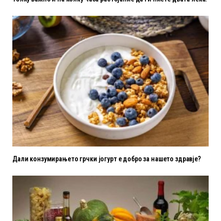
Дали конзумирањето грчки јогурт е добро за нашето здравје?