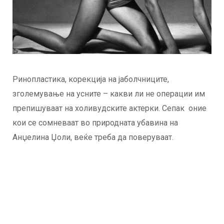
Ринопластика, корекција на јаболчниците,
зголемување на усните – какви ли не операции им
препишуваат на холивудските актерки. Сепак оние
кои се сомневаат во природната убавина на
Анџелина Џоли, веќе треба да поверуваат.