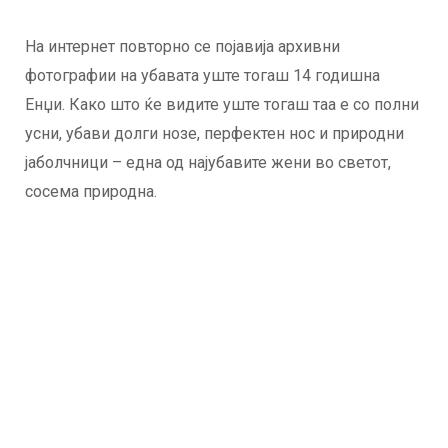
На интернет повторно се појавија архивни
фотографии на убавата уште тогаш 14 годишна
Енџи. Како што ќе видите уште тогаш таа е со полни
усни, убави долги нозе, перфектен нос и природни
јаболчници – една од најубавите жени во светот,
сосема природна.