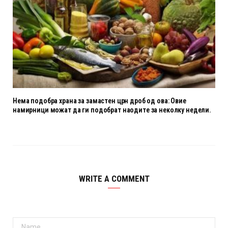
Нема подобра храна за замастен црн дроб од ова: Овие
намирници можат да ги подобрат наодите за неколку недели.
WRITE A COMMENT