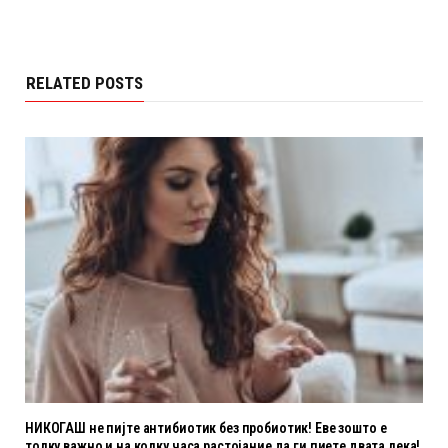
RELATED POSTS
НИКОГАШ не пијте антибиотик без пробиотик! Еве зошто е
толку важно и на колку часа растојание да ги пиете двата лека!