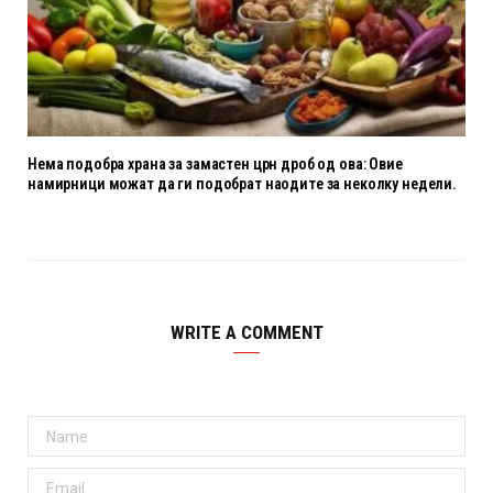
Нема подобра храна за замастен црн дроб од ова: Овие
намирници можат да ги подобрат наодите за неколку недели.
WRITE A COMMENT