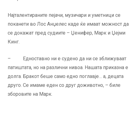
Најталентираните пејачи, музичари и уметници се
поканети во Лос Анџелес каде ќе имаат можност да
се докажат пред судиите – Џенифер, Марк и Џејми
Кинг.
– Едноставно ни е судено да ни се зближуваат
патиштата, но на различни нивоа. Нашата приказна е
долга. Бракот беше само едно поглавје… а, децата
друго. Се имаме еден со друг доживотно, – биле
зборовите на Марк.