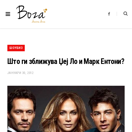
F
a
c
e
b
o
o
k
ШОУБИЗ
Што ги зближува Џеј Ло и Марк Ентони?
ЈАНУАРИ 30, 2012