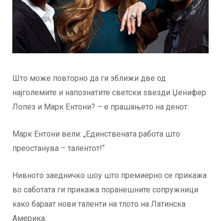
Што може повторно да ги зближи две од
најголемите и напознатите светски ѕвезди Џенифер
Лопез и Марк Ентони? – е прашањето на денот.
Марк Ентони вели: „Единствената работа што
преостанува – талентот!“
Нивното заедничко шоу што премиерно се прикажа
во саботата ги прикажа поранешните сопружници
како бараат нови таленти на тлото на Латинска
Америка.