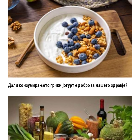
Дали конзумирањето грчки јогурт е добро за нашето здравје?