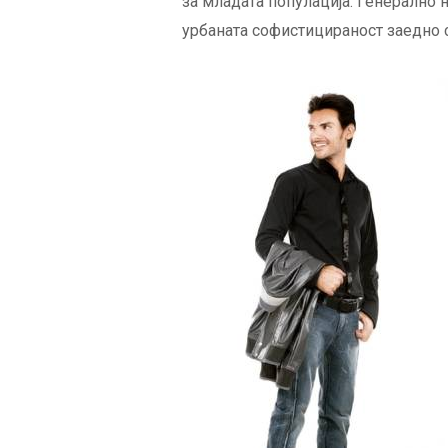
за младата популација. Генерално н
урбаната софистицираност заедно 