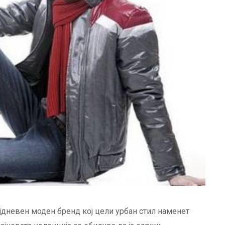
јдневен моден бренд кој цели урбан стил наменет