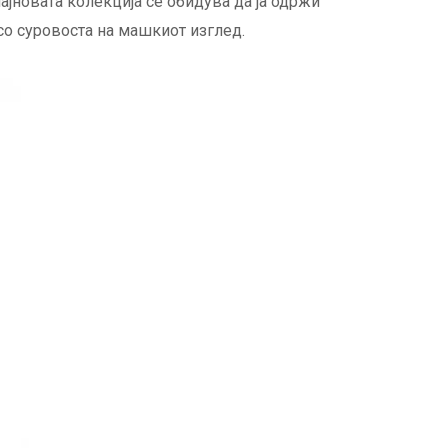
ајновата колекција се обидува да ја одржи
со суровоста на машкиот изглед.