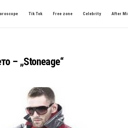
oroscope
Tik Tok
Free zone
Celebrity
After Mi
то – „Stoneage“