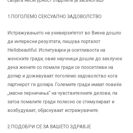
својата несигурност отфрлете ја засекогаш!
1.ПОГОЛЕМО СЕКСУАЛНО ЗАДОВОЛСТВО
Истражувањето на универзитетот во Виена дошло
ди интересни резултати, пишува порталот
Hellobeautiful. Испитувајки ја осетливоста на
женските гради, овие научници дошле до заклучок
дека жените со помали гради се поосетливи на
допир и доживуваат поголемо задоволство кога
партнерот ги допира. Големите гради имаат повеќе
„масни перничиња“ на чувствителните делови, па
затоа помалите гради полесно се стимулираат и
возбудуваат, објаснуваат истражувачите.
2.ПОДОБРИ СЕ ЗА ВАШЕТО ЗДРАВЈЕ