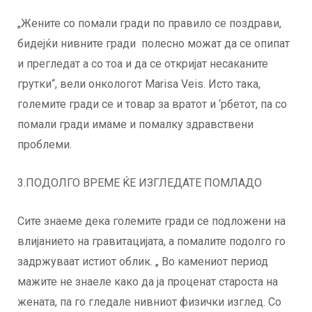
„Жените со помали гради по правило се поздрави,
бидејќи нивните гради полесно можат да се опипат
и прегледат а со тоа и да се откријат несаканите
грутки“, вели онкологот Marisa Veis. Исто така,
големите гради се и товар за вратот и ‘рбетот, па со
помали гради имаме и помалку здравствени
проблеми.
3.ПОДОЛГО ВРЕМЕ ЌЕ ИЗГЛЕДАТЕ ПОМЛАДО
Сите знаеме дека големите гради се подложени на
влијанието на гравитацијата, а помалите подолго го
задржуваат истиот облик. „ Во камениот период
мажите не знаеле како да ја проценат староста на
жената, па го гледале нивниот физички изглед. Со