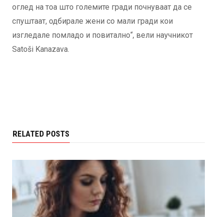
оглед на тоа што големите гради почнуваат да се
спуштаат, одбирале жени со мали гради кои
изгледале помладо и повитално“, вели научникот
Satoši Kanazava.
RELATED POSTS