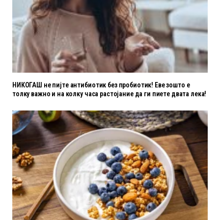
НИКОГАШ не пијте антибиотик без пробиотик! Еве зошто е
толку важно и на колку часа растојание да ги пиете двата лека!