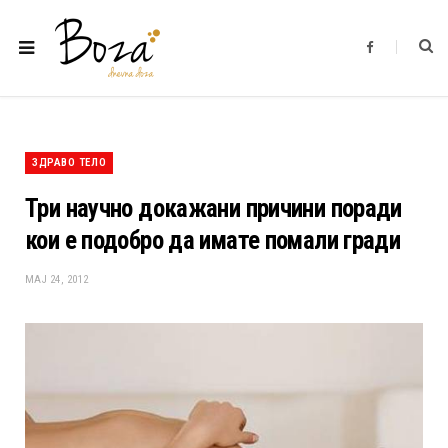
F
a
c
e
b
o
o
k
ЗДРАВО ТЕЛО
Три научно докажани причини поради
кои е подобро да имате помали гради
МАЈ 24, 2012