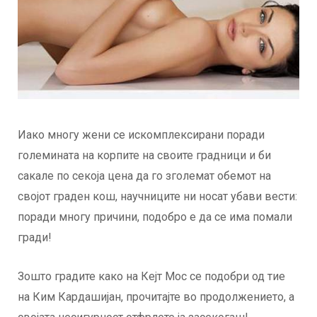
Иако многу жени се искомплексирани поради
големината на корпите на своите градници и би
сакале по секоја цена да го зголемат обемот на
својот граден кош, научниците ни носат убави вести:
поради многу причини, подобро е да се има помали
гради!
Зошто градите како на Кејт Мос се подобри од тие
на Ким Кардашијан, прочитајте во продолжението, а