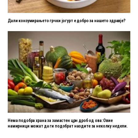
Дали конзумирањето грчки јогурт е добро за нашето здравје?
Нема подобра храна за замастен црн дроб од ова: Овие
намирници можат да ги подобрат наодите за неколку недели.