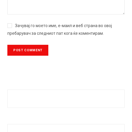
Зачувај го моето име, е-маил и веб страна во овој
пребарувач за следниот пат кога ќе коментирам.