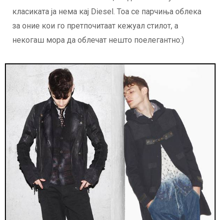
класиката ја нема кај Diesel. Тоа се парчиња облека
за оние кои го претпочитаат кежуал стилот, а
некогаш мора да облечат нешто поелегантно:)