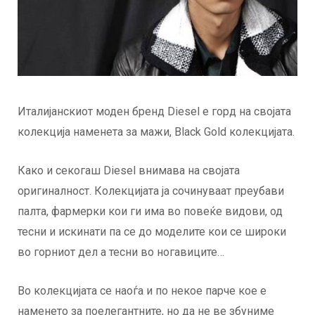
Италијанскиот моден бренд Diesel е горд на својата
колекција наменета за мажи, Black Gold колекцијата.
Како и секогаш Diesel внимава на својата
оригиналност. Колекцијата ја сочинуваат преубави
палта, фармерки кои ги има во повеќе видови, од
тесни и искинати па се до моделите кои се широки
во горниот дел а тесни во ногавиците…
Во колекцијата се наоѓа и по некое парче кое е
наменето за поелегантните, но да не ве збуниме