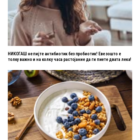
НИКОГАШ не пијте антибиотик без пробиотик! Еве зошто е
толку важно и на колку часа растојание да ги пиете двата лека!