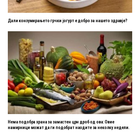
Дали конзумирањето грчки јогурт е добро за нашето здравје?
Нема подобра храна за замастен црн дроб од ова: Овие
намирници можат да ги подобрат наодите за неколку недели.