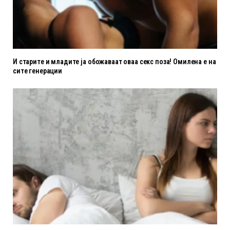
И старите и младите ја обожаваат оваа секс поза! Омилена е на
сите генерации