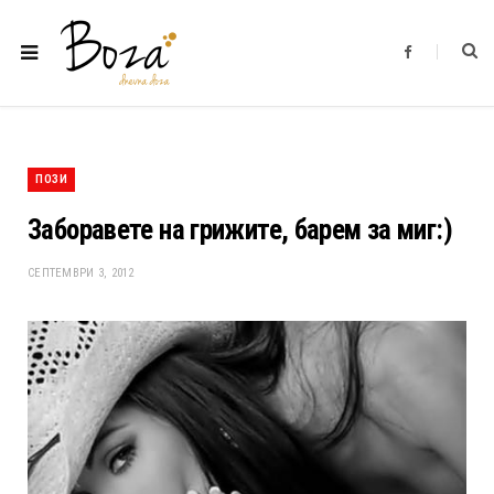
F
a
c
e
b
o
o
k
ПОЗИ
Заборавете на грижите, барем за миг:)
СЕПТЕМВРИ 3, 2012