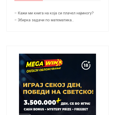
– Кажи ми книга на која си плачел најмногу?
– Збирка задачи по математика…