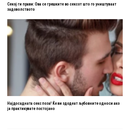
Секој ги прави: Ова се грешките во сексот што го уништуваат
задоволството
Најдосадната секс поза! Ќе ви здодеат љубовните oдноси ако
ја практикувате постојано