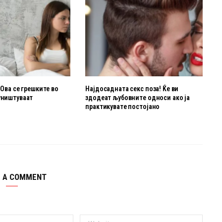
 Ова се грешките во
Најдосадната секс поза! Ќе ви
уништуваат
здодеат љубовните oдноси ако ја
о
практикувате постојано
E A COMMENT