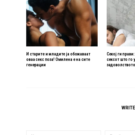
И старите и младите ја обожаваат
Секој ги прави:
оваа секс поза! Омилена е на сите
сексот што го 
генерации
задоволствот
WRIT