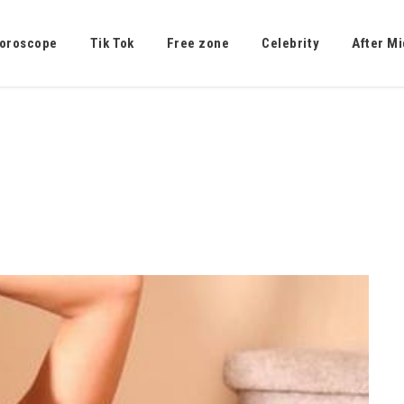
oroscope
Tik Tok
Free zone
Celebrity
After Mi