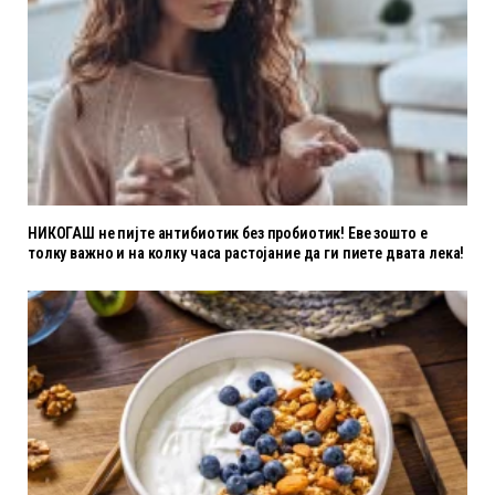
НИКОГАШ не пијте антибиотик без пробиотик! Еве зошто е
толку важно и на колку часа растојание да ги пиете двата лека!