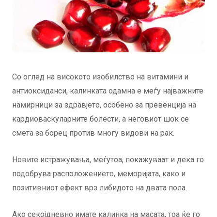
Со оглед на високото изобилство на витамини и
антиоксиданси, калинката одамна е меѓу најважните
намирници за здравјето, особено за превенција на
кардиоваскуларните болести, а неговиот шок се
смета за борец против многу видови на рак.
Новите истражувања, меѓутоа, покажуваат и дека го
подобрува расположението, меморијата, како и
позитивниот ефект врз либидото на двата пола.
Ако секојдневно имате калинка на масата, тоа ќе го