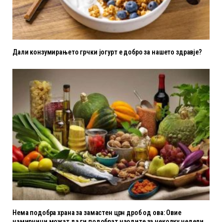
Дали конзумирањето грчки јогурт е добро за нашето здравје?
Нема подобра храна за замастен црн дроб од ова: Овие
намирници можат да ги подобрат наодите за неколку недели.