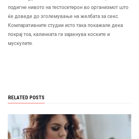
подигне нивото на тестосетерон во организмот што
ќе доведе до зголемување на желбата за секс.
Компаративните студии исто така покажале дека
покрај тоа, калинката ги зајакнува коските и
мускулите.
RELATED POSTS