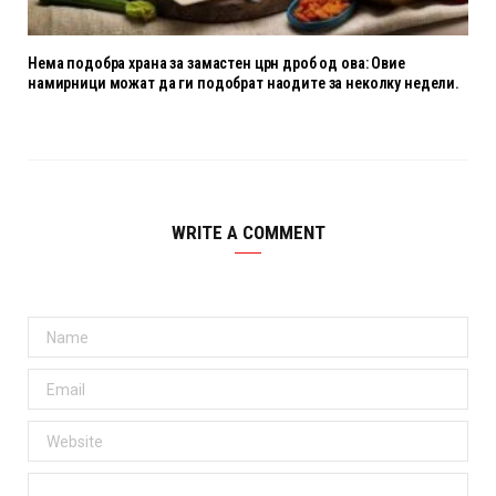
Нема подобра храна за замастен црн дроб од ова: Овие
намирници можат да ги подобрат наодите за неколку недели.
WRITE A COMMENT