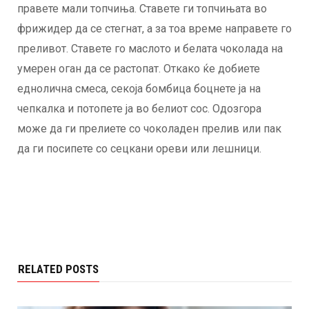
правете мали топчиња. Ставете ги топчињата во
фрижидер да се стегнат, а за тоа време направете го
преливот. Ставете го маслото и белата чоколада на
умерен оган да се растопат. Откако ќе добиете
еднолична смеса, секоја бомбица боцнете ја на
чепкалка и потопете ја во белиот сос. Одозгора
може да ги прелиете со чоколаден прелив или пак
да ги посипете со сецкани ореви или лешници.
RELATED POSTS