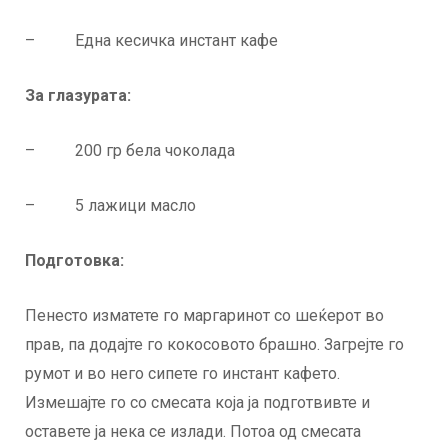
– Една кесичка инстант кафе
За глазурата:
– 200 гр бела чоколада
– 5 лажици масло
Подготовка:
Пенесто изматете го маргаринот со шеќерот во
прав, па додајте го кокосовото брашно. Загрејте го
румот и во него сипете го инстант кафето.
Измешајте го со смесата која ја подготвивте и
оставете ја нека се излади. Потоа од смесата