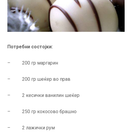
Потребни состојки:
– 200 гр маргарин
– 200 гр шеќер во прав
– 2 кесички ванилин шеќер
– 250 гр кокосово брашно
– 2 лажички рум