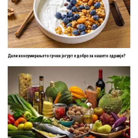
Дали конзумирањето грчки јогурт е добро за нашето здравје?