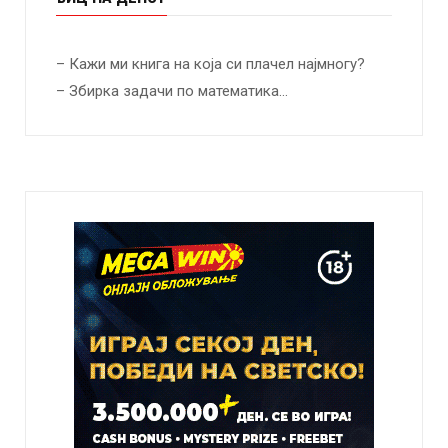
– Кажи ми книга на која си плачел најмногу?
– Збирка задачи по математика…