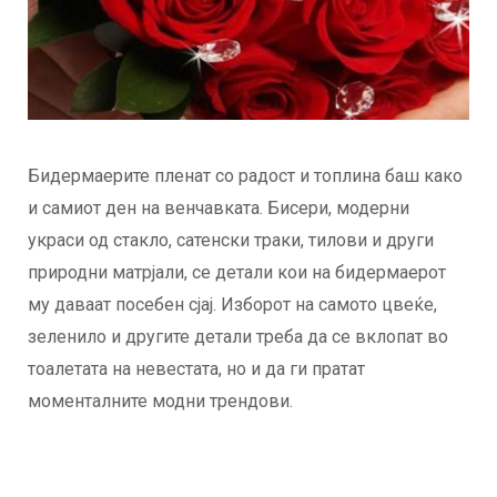
Бидермаерите пленат со радост и топлина баш како
и самиот ден на венчавката. Бисери, модерни
украси од стакло, сатенски траки, тилови и други
природни матрјали, се детали кои на бидермаерот
му даваат посебен сјај. Изборот на самото цвеќе,
зеленило и другите детали треба да се вклопат во
тоалетата на невестата, но и да ги пратат
моменталните модни трендови.