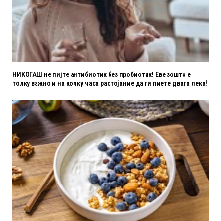
НИКОГАШ не пијте антибиотик без пробиотик! Еве зошто е
толку важно и на колку часа растојание да ги пиете двата лека!