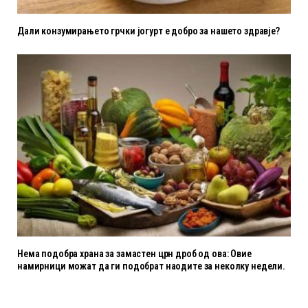
Дали конзумирањето грчки јогурт е добро за нашето здравје?
Нема подобра храна за замастен црн дроб од ова: Овие
намирници можат да ги подобрат наодите за неколку недели.