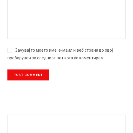
Зачувај го моето име, е-маил и веб страна во овој
пребарувач за следниот пат кога ќе коментирам.