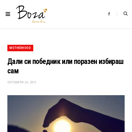
F
a
c
e
b
o
o
k
MOTHERHOOD
Дали си победник или поразен избираш
сам
ОКТОМВРИ 24, 2013