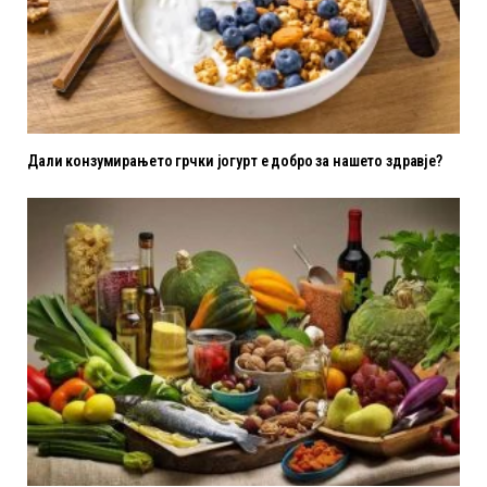
Дали конзумирањето грчки јогурт е добро за нашето здравје?