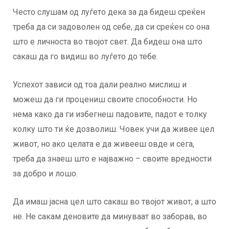
Често слушам од луѓето дека за да бидеш среќен
треба да си задоволен од себе, да си среќен со она
што е личноста во твојот свет. Да бидеш она што
сакаш да го видиш во луѓето до тебе.
Успехот зависи од тоа дали реално мислиш и
можеш да ги процениш своите способности. Но
нема како да ги избегнеш падовите, падот е толку
колку што ти ќе дозволиш. Човек учи да живее цел
живот, но ако целата е да живееш овде и сега,
треба да знаеш што е најважно – своите вредности
за добро и лошо.
Да имаш јасна цел што сакаш во твојот живот, а што
не. Не сакам деновите да минуваат во заборав, во