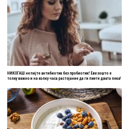
НИКОГАШ не пијте антибиотик без пробиотик! Еве зошто е
толку важно и на колку часа растојание да ги пиете двата лека!