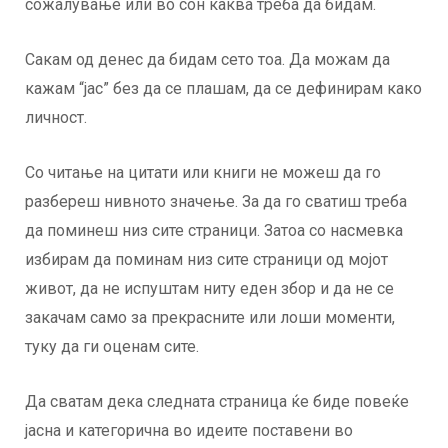
сожалување или во сон каква треба да бидам.
Сакам од денес да бидам сето тоа. Да можам да
кажам “јас” без да се плашам, да се дефинирам како
личност.
Со читање на цитати или книги не можеш да го
разбереш нивното значење. За да го сватиш треба
да поминеш низ сите страници. Затоа со насмевка
избирам да поминам низ сите страници од мојот
живот, да не испуштам ниту еден збор и да не се
закачам само за прекрасните или лоши моменти,
туку да ги оценам сите.
Да сватам дека следната страница ќе биде повеќе
јасна и категорична во идеите поставени во