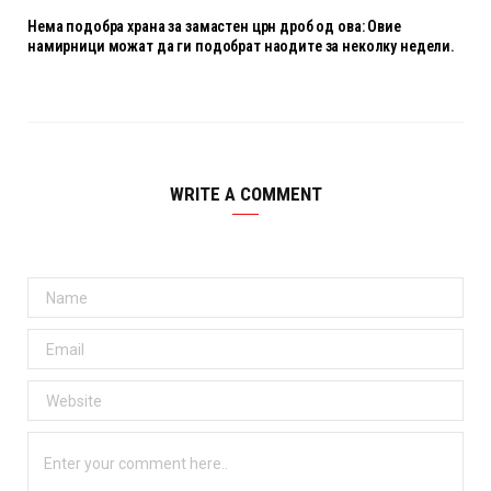
Нема подобра храна за замастен црн дроб од ова: Овие
намирници можат да ги подобрат наодите за неколку недели.
WRITE A COMMENT