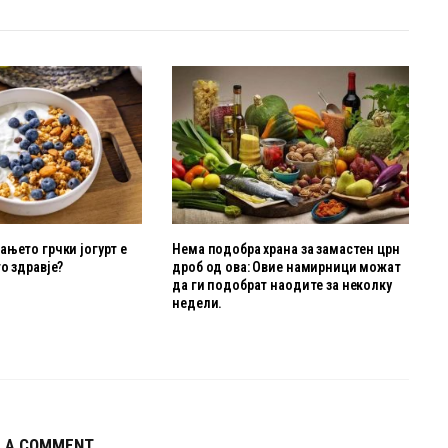
њето грчки јогурт е
Нема подобра храна за замастен црн
о здравје?
дроб од ова: Овие намирници можат
да ги подобрат наодите за неколку
недели.
E A COMMENT