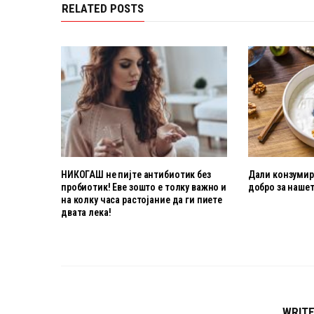
RELATED POSTS
НИКОГАШ не пијте антибиотик без
Дали конзумира
пробиотик! Еве зошто е толку важно и
добро за нашет
на колку часа растојание да ги пиете
двата лека!
WRIT