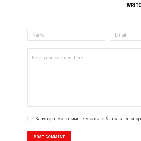
WRIT
Зачувај го моето име, е-маил и веб страна во ово