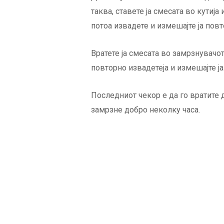
таква, ставете ја смесата во кутија
потоа извадете и измешајте ја повт
Вратете ја смесата во замрзнувачот
повторно извадетеја и измешајте ја
Последниот чекор е да го вратите
замрзне добро неколку часа.