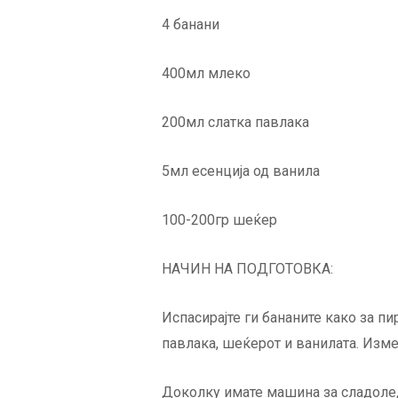
4 банани
400мл млеко
200мл слатка павлака
5мл есенција од ванила
100-200гр шеќер
НАЧИН НА ПОДГОТОВКА:
Испасирајте ги бананите како за пи
павлака, шеќерот и ванилата. Изм
Доколку имате машина за сладолед 