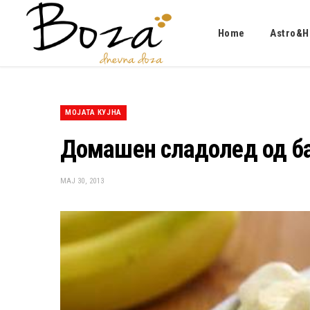
Home
Astro&H
МОЈАТА КУЈНА
Домашен сладолед од б
МАЈ 30, 2013