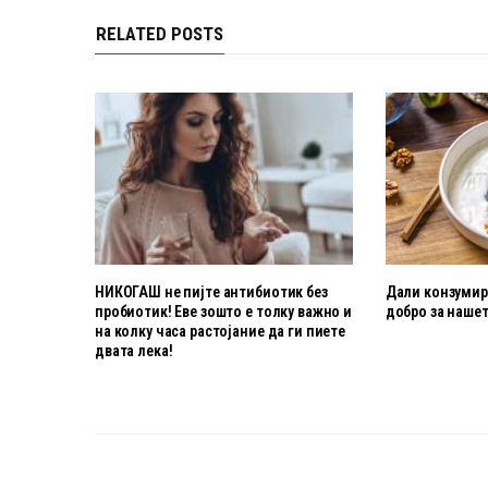
RELATED POSTS
НИКОГАШ не пијте антибиотик без
Дали конзумира
пробиотик! Еве зошто е толку важно и
добро за нашет
на колку часа растојание да ги пиете
двата лека!