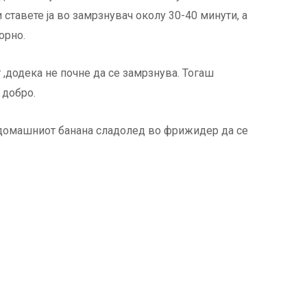
 и ставете ја во замрзнувач околу 30-40 минути, а
орно.
 ,додека не почне да се замрзнува. Тогаш
 добро.
 домашниот банана сладолед во фрижидер да се