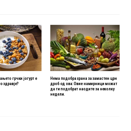
њето грчки јогурт е
Нема подобра храна за замастен црн
о здравје?
дроб од ова: Овие намирници можат
да ги подобрат наодите за неколку
недели.