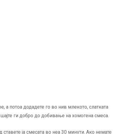
ре, а потоа додадете го во нив млекото, слатката
ешајте ги добро до добивање на хомогена смеса.
ставете ја смесата во неа 30 минути. Ако немате