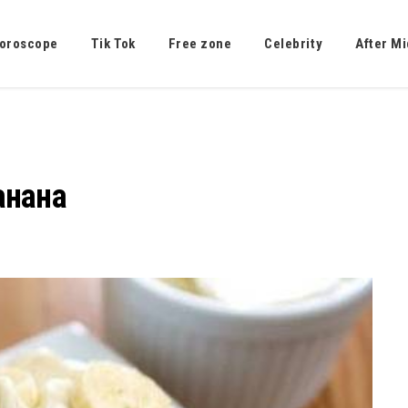
oroscope
Tik Tok
Free zone
Celebrity
After Mi
анана