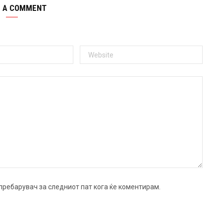
E A COMMENT
ј пребарувач за следниот пат кога ќе коментирам.