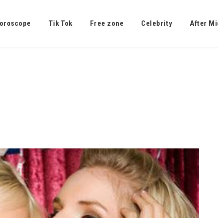
oroscope
Tik Tok
Free zone
Celebrity
After Mi