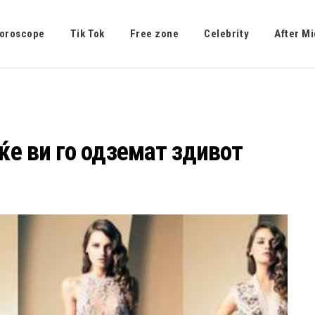
oroscope
Tik Tok
Free zone
Celebrity
After Mi
ќе ви го одземат здивот