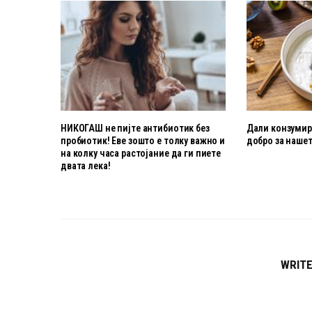
НИКОГАШ не пијте антибиотик без
Дали конзумира
пробиотик! Еве зошто е толку важно и
добро за нашет
на колку часа растојание да ги пиете
двата лека!
WRIT