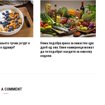
њето грчки јогурт е
Нема подобра храна за замастен црн
о здравје?
дроб од ова: Овие намирници можат
да ги подобрат наодите за неколку
недели.
E A COMMENT