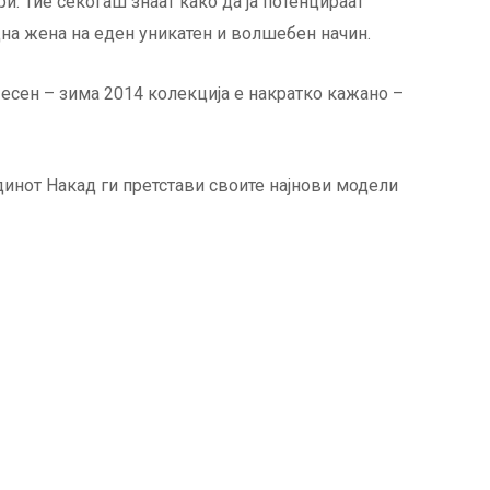
и. Тие секогаш знаат како да ја потенцираат
дна жена на еден уникатен и волшебен начин.
а есен – зима 2014 колекција е накратко кажано –
динот Накад ги претстави своите најнови модели