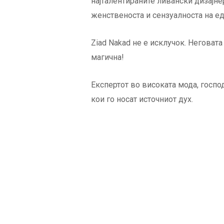
најталентираните ливански дизајнер
женственоста и сензуалноста на е
Ziad Nakad не е исклучок. Неговат
магична!
Експертот во високата мода, госпо
кои го носат источниот дух.