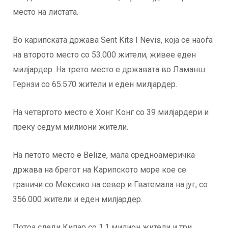
место на листата.
Во карипската држава Sent Kits I Nevis, која се наоѓа
на второто место со 53.000 жители, живее еден
милјардер. На трето место е државата во Ламанш
Гернзи со 65.570 жители и еден милјардер.
На четвртото место е Хонг Конг со 39 милјардери и
преку седум милиони жители.
На петото место е Belize, мала средноамеричка
држава на брегот на Карипското море кое се
граничи со Мексико на север и Гватемала на југ, со
356.000 жители и еден милјардер.
Потоа следи Кипар со 1,1 милион жители и три