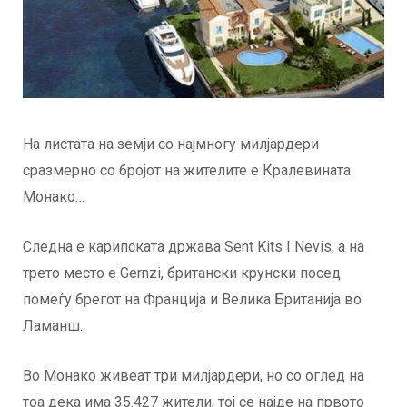
На листата на земји со најмногу милјардери
сразмерно со бројот на жителите е Кралевината
Монако…
Следна е карипската држава Sent Kits I Nevis, а на
трето место е Gernzi, британски крунски посед
помеѓу брегот на Франција и Велика Британија во
Ламанш.
Во Монако живеат три милјардери, но со оглед на
тоа дека има 35.427 жители, тој се најде на првото