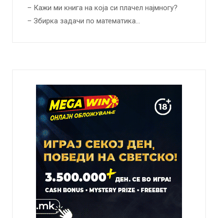
– Кажи ми книга на која си плачел најмногу?
– Збирка задачи по математика…