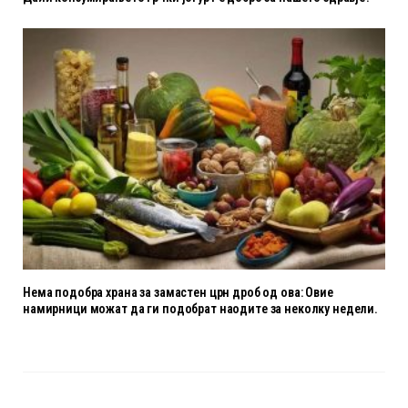
Нема подобра храна за замастен црн дроб од ова: Овие
намирници можат да ги подобрат наодите за неколку недели.