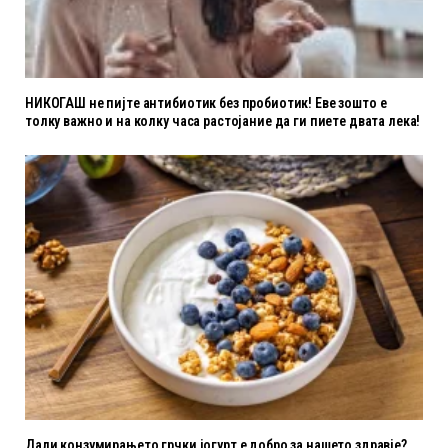
НИКОГАШ не пијте антибиотик без пробиотик! Еве зошто е
толку важно и на колку часа растојание да ги пиете двата лека!
Дали конзумирањето грчки јогурт е добро за нашето здравје?