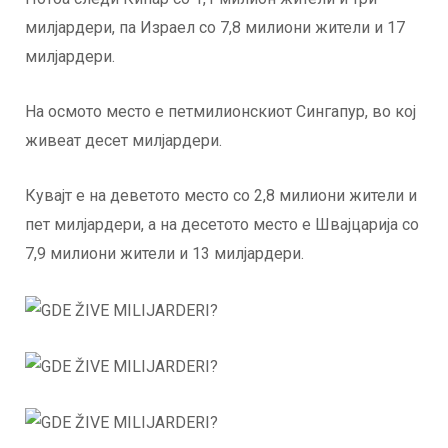
милјардери, па Израел со 7,8 милиони жители и 17
милјардери.
На осмото место е петмилионскиот Сингапур, во кој
живеат десет милјардери.
Кувајт е на деветото место со 2,8 милиони жители и
пет милјардери, а на десетото место е Швајцарија со
7,9 милиони жители и 13 милјардери.