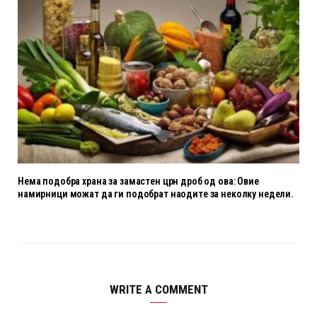
Нема подобра храна за замастен црн дроб од ова: Овие
намирници можат да ги подобрат наодите за неколку недели.
WRITE A COMMENT