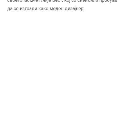
своето момче Кније Вест, кој со сите сили пробува
да се изгради како моден дизајнер.