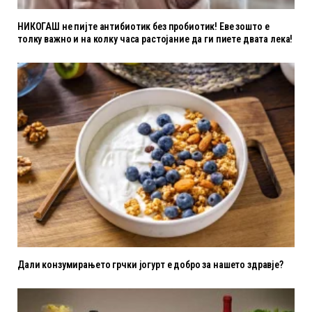
НИКОГАШ не пијте антибиотик без пробиотик! Еве зошто е
толку важно и на колку часа растојание да ги пиете двата лека!
Дали конзумирањето грчки јогурт е добро за нашето здравје?