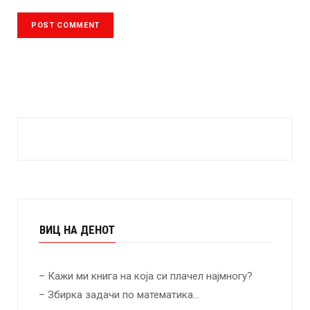
ВИЦ НА ДЕНОТ
– Кажи ми книга на која си плачел најмногу?
– Збирка задачи по математика…