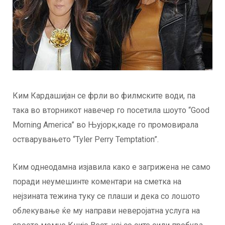
Ким Кардашијан се фрли во филмските води, па
така во вторникот навечер го посетила шоуто “Good
Morning America” во Њујорк,каде го промовирала
остварувањето “Tyler Perry Temptation”.
Ким однеодамна изјавила како е загрижена не само
поради неумешинте коментари на сметка на
нејзината тежина туку се плаши и дека со лошото
облекување ќе му направи неверојатна услуга на