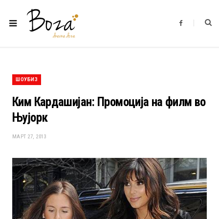
F
a
c
e
b
o
o
k
ШОУБИЗ
Ким Кардашијан: Промоција на филм во
Њујорк
МАРТ 27, 2013