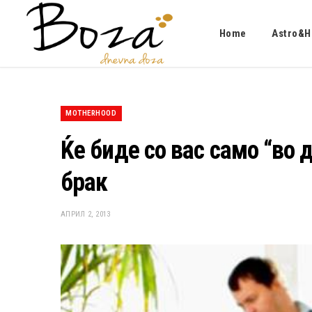
Home
Astro&H
MOTHERHOOD
Ќе биде со вас само “во 
брак
АПРИЛ 2, 2013