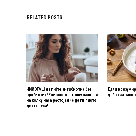
RELATED POSTS
НИКОГАШ не пијте антибиотик без
Дали конзумира
пробиотик! Еве зошто е толку важно и
добро за нашет
на колку часа растојание да ги пиете
двата лека!