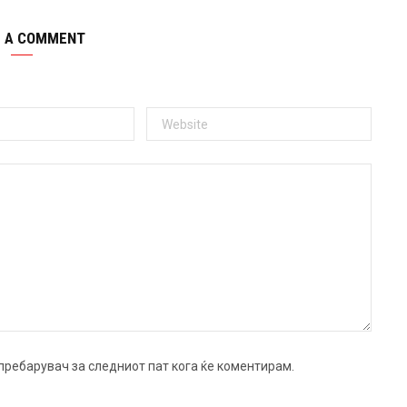
E A COMMENT
ј пребарувач за следниот пат кога ќе коментирам.