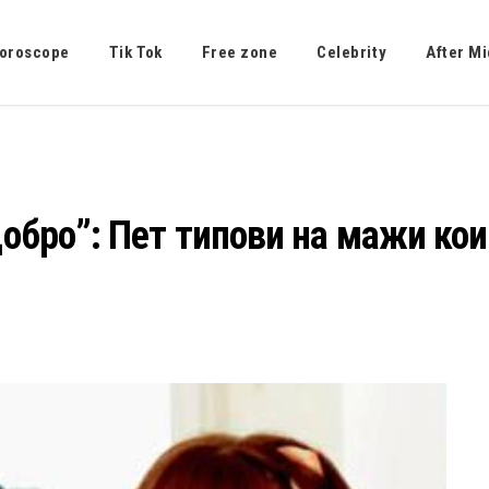
oroscope
Tik Tok
Free zone
Celebrity
After Mi
добро”: Пет типови на мажи кои