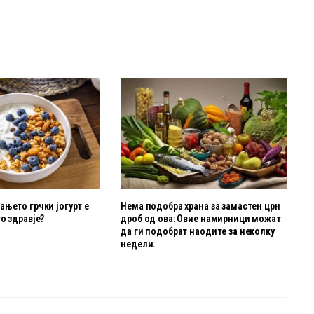
њето грчки јогурт е
Нема подобра храна за замастен црн
о здравје?
дроб од ова: Овие намирници можат
да ги подобрат наодите за неколку
недели.