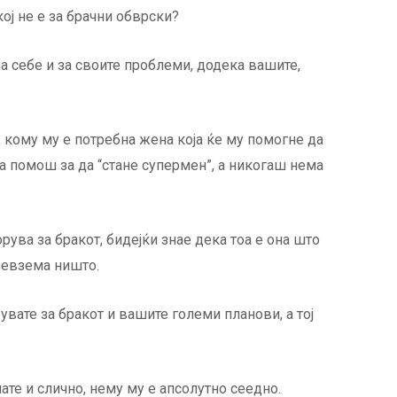
кој не е за брачни обврски?
ебе и за своите проблеми, додека вашите,
, кому му е потребна жена која ќе му помогне да
а помош за да “стане супермен”, а никогаш нема
а за бракот, бидејќи знае дека тоа е она што
превзема ништо.
те за бракот и вашите големи планови, а тој
ате и слично, нему му е апсолутно сеедно.