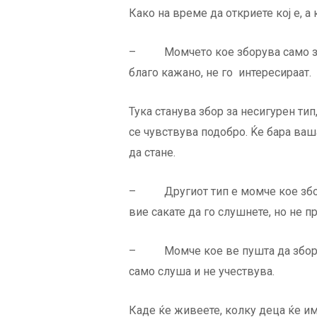
Како на време да откриете кој е, а 
– Момчето кое зборува само за с
благо кажано, не го интересираат.
Тука станува збор за несигурен тип
се чувствува подобро. Ќе бара ваш
да стане.
– Другиот тип е момче кое зборув
вие сакате да го слушнете, но не 
– Момче кое ве пушта да зборува
само слуша и не учествува.
Каде ќе живеете, колку деца ќе им