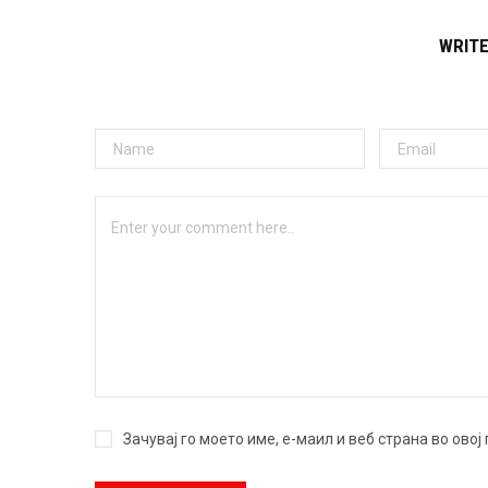
WRIT
Зачувај го моето име, е-маил и веб страна во ово