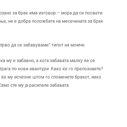
ано за брак има изговор – мора да се посвети
ње, не е добра положбата на месечината за брак
рво да се забавуваме” типот на момче.
ка му е забавно, а кога забавата малку ќе се
отрага по нови авантури. Како ќе го препознаете?
 ќе му исчезне штом го споменете бракот, иако
амо сте му ја расипале забавата.