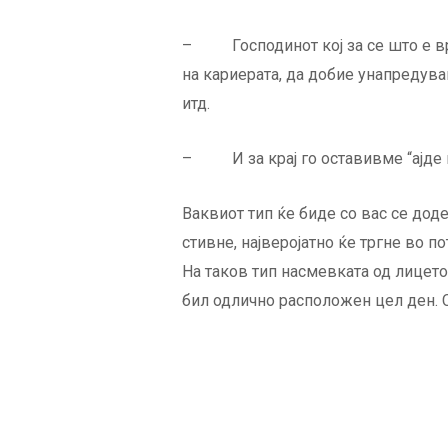
– Господинот кој за се што е врз
на кариерата, да добие унапредува
итд.
– И за крај го оставивме “ајде п
Ваквиот тип ќе биде со вас се доде
стивне, најверојатно ќе тргне во п
На таков тип насмевката од лицето
бил одлично расположен цел ден. С