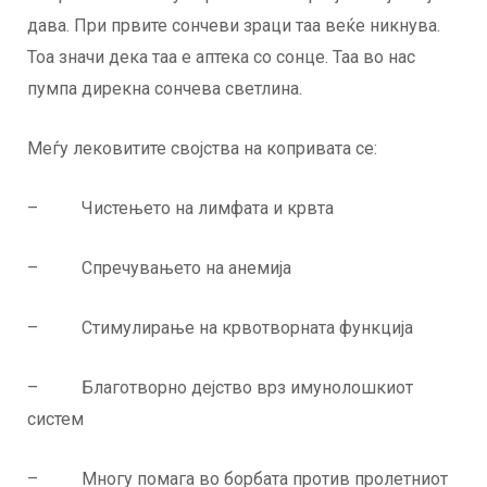
дава. При првите сончеви зраци таа веќе никнува.
Тоа значи дека таа е аптека со сонце. Таа во нас
пумпа дирекна сончева светлина.
Меѓу лековитите својства на копривата се:
– Чистењето на лимфата и крвта
– Спречувањето на анемија
– Стимулирање на крвотворната функција
– Благотворно дејство врз имунолошкиот
систем
– Многу помага во борбата против пролетниот