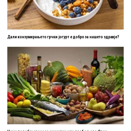
Дали конзумирањето грчки јогурт е добро за нашето здравје?