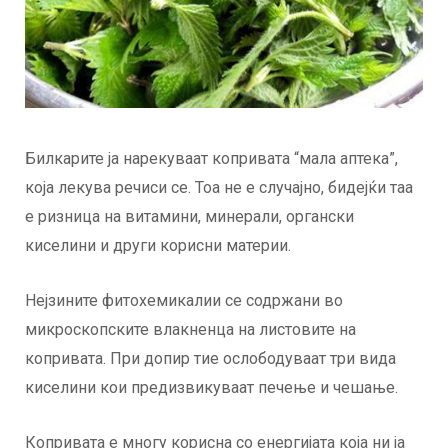
Билкарите ја нарекуваат копривата “мала аптека”,
која лекува речиси се. Тоа не е случајно, бидејќи таа
е ризница на витамини, минерали, органски
киселини и други корисни материи.
Нејзините фитохемикалии се содржани во
микроскопските влакненца на листовите на
копривата. При допир тие ослободуваат три вида
киселини кои предизвикуваат печење и чешање.
Копривата е многу корисна со енергијата која ни ја