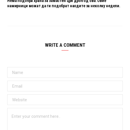
Нема подобра храна за замастен црн дроб од ова: Овие
намирници можат да ги подобрат наодите за неколку недели.
WRITE A COMMENT