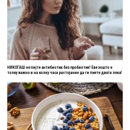
НИКОГАШ не пијте антибиотик без пробиотик! Еве зошто е
толку важно и на колку часа растојание да ги пиете двата лека!