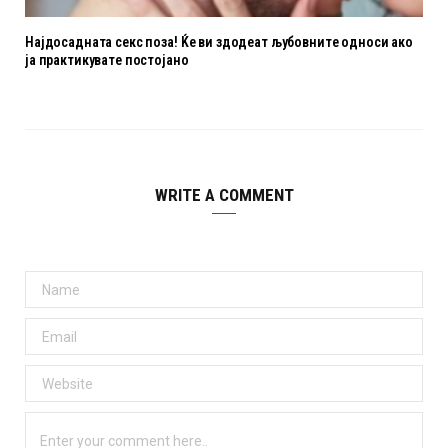
Најдосадната секс поза! Ќе ви здодеат љубовните oдноси ако
ја практикувате постојано
WRITE A COMMENT