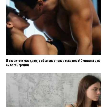
И старите и младите ја обожаваат оваа секс поза! Омилена е на
сите генерации