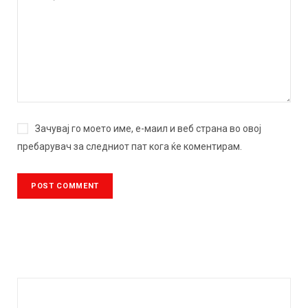
Зачувај го моето име, е-маил и веб страна во овој
пребарувач за следниот пат кога ќе коментирам.