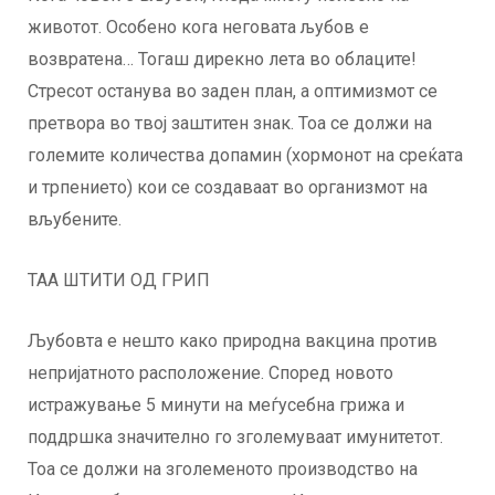
животот. Особено кога неговата љубов е
возвратена… Тогаш дирекно лета во облаците!
Стресот останува во заден план, а оптимизмот се
претвора во твој заштитен знак. Тоа се должи на
големите количества допамин (хормонот на среќата
и трпението) кои се создаваат во организмот на
вљубените.
ТАА ШТИТИ ОД ГРИП
Љубовта е нешто како природна вакцина против
непријатното расположение. Според новото
истражување 5 минути на меѓусебна грижа и
поддршка значително го зголемуваат имунитетот.
Тоа се должи на зголеменото производство на