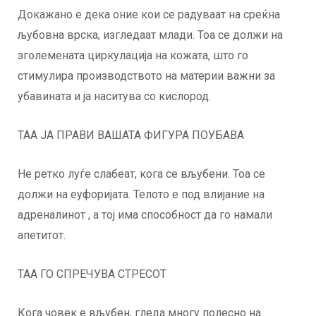
Докажано е дека оние кои се радуваат на среќна
љубовна врска, изгледаат млади. Тоа се должи на
зголемената циркулација на кожата, што го
стимулира производството на материи важни за
убавината и ја наситува со кислород.
ТАА ЈА ПРАВИ ВАШАТА ФИГУРА ПОУБАВА
Не ретко луѓе слабеат, кога се вљубени. Тоа се
должи на еуфоријата. Телото е под влијание на
адреналинот , а тој има способност да го намали
апетитот.
ТАА ГО СПРЕЧУВА СТРЕСОТ
Кога човек е вљубен, гледа многу полесно на