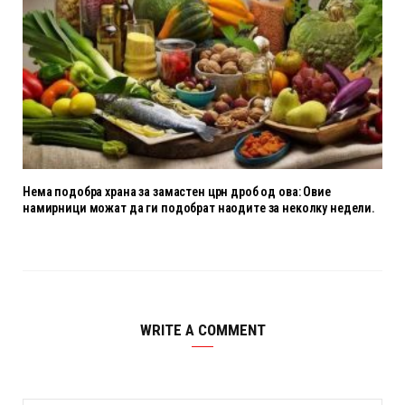
Нема подобра храна за замастен црн дроб од ова: Овие
намирници можат да ги подобрат наодите за неколку недели.
WRITE A COMMENT