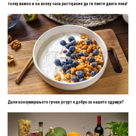
толку важно и на колку часа растојание да ги пиете двата лека!
Дали конзумирањето грчки јогурт е добро за нашето здравје?