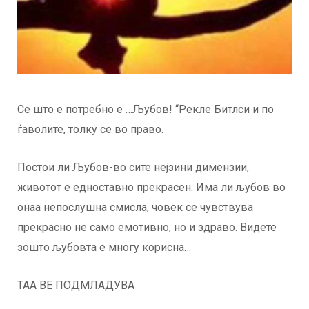
Се што е потребно е …Љубов! “Рекле Битлси и по
ѓаволите, толку се во право.
Постои ли Љубов-во сите нејзини димензии,
животот е едноставно прекрасен. Има ли љубов во
онаа непослушна смисла, човек се чувствува
прекрасно не само емотивно, но и здраво. Видете
зошто љубовта е многу корисна…
ТАА ВЕ ПОДМЛАДУВА