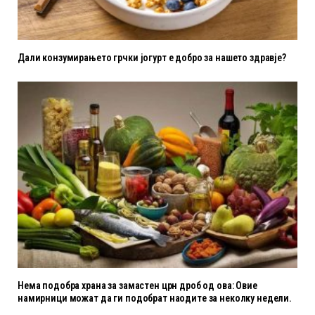
Дали конзумирањето грчки јогурт е добро за нашето здравје?
Нема подобра храна за замастен црн дроб од ова: Овие
намирници можат да ги подобрат наодите за неколку недели.