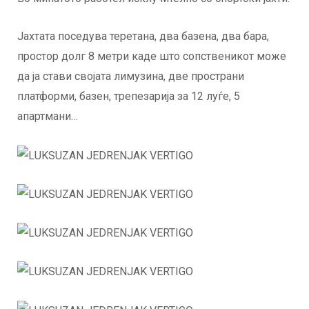
Јахтата поседува теретана, два базена, два бара,
простор долг 8 метри каде што сопственикот може
да ја стави својата лимузина, две пространи
платформи, базен, трепезарија за 12 луѓе, 5
апартмани…