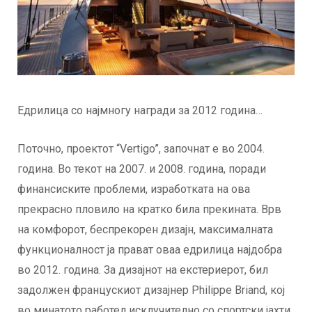
Едрилица со најмногу награди за 2012 година…
Поточно, проектот “Vertigo”, започнат е во 2004.
година. Во текот на 2007. и 2008. година, поради
финансиските проблеми, изработката на ова
прекрасно пловило на кратко била прекината. Врв
на комфорот, беспрекорен дизајн, максималната
функционалност ја прават оваа едрилица најдобра
во 2012. година. За дизајнот на екстериерот, бил
задолжен францускиот дизајнер Philippe Briand, кој
во минатото работел исклучително со спортски јахти.