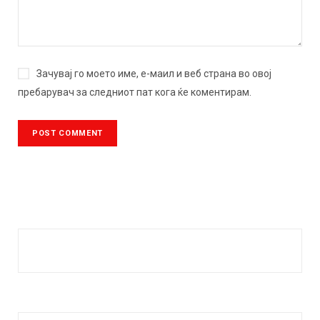
Зачувај го моето име, е-маил и веб страна во овој
пребарувач за следниот пат кога ќе коментирам.