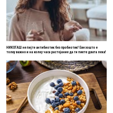
НИКОГАШ не пијте антибиотик без пробиотик! Еве зошто е
толку важно и на колку часа растојание да ги пиете двата лека!