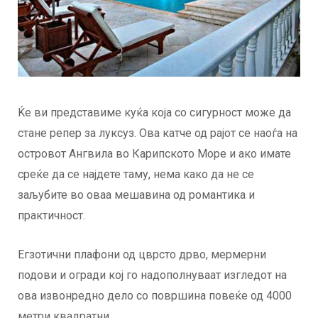
Ќе ви представиме куќа која со сигурност може да
стане репер за луксуз. Ова катче од рајот се наоѓа на
островот Ангвила во Карипското Море и ако имате
среќе да се најдете таму, нема како да не се
заљубите во оваа мешавина од романтика и
практичност.
Егзотични плафони од цврсто дрво, мермерни
подови и огради кој го надополнуваат изгледот на
ова извонредно дело со површина повеќе од 4000
метри квадратни.