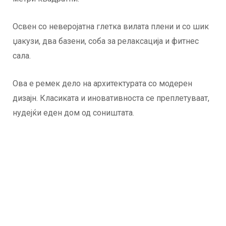
Освен со неверојатна глетка вилата плени и со шик
џакузи, два базени, соба за релаксација и фитнес
сала.
Ова е ремек дело на архитектурата со модерен
дизајн. Класиката и иновативноста се преплетуваат,
нудејќи еден дом од соништата.