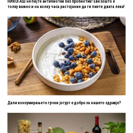
НИКОГАШ не пијте антибиотик без пробиотик! Еве зошто е
толку важно и на колку часа растојание да ги пиете двата лека!
Дали конзумирањето грчки јогурт е добро за нашето здравје?