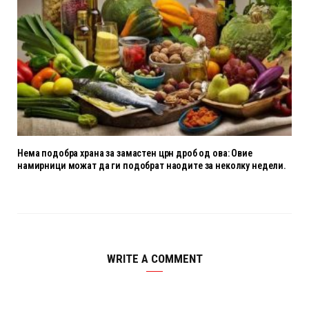
Нема подобра храна за замастен црн дроб од ова: Овие
намирници можат да ги подобрат наодите за неколку недели.
WRITE A COMMENT