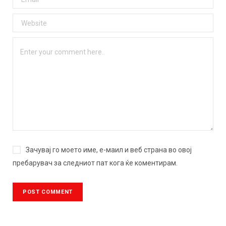
Зачувај го моето име, е-маил и веб страна во овој
пребарувач за следниот пат кога ќе коментирам.