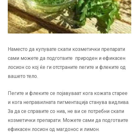
Наместо да купувате скапи козметички препарати
сами можете да подготвите природен и ефикасен
лосион со кој ќе ги отстраните пегите и флеките од
вашето тело.
Пегите и флеките се појавуваат кога кожата старее
и кога неправилната пигментација станува видлива.
За да се справите со нив, не ви се потребни скапи
козметички препарати. Можете сами да подготвите
ефикасен лосион од магдонос и лимон.