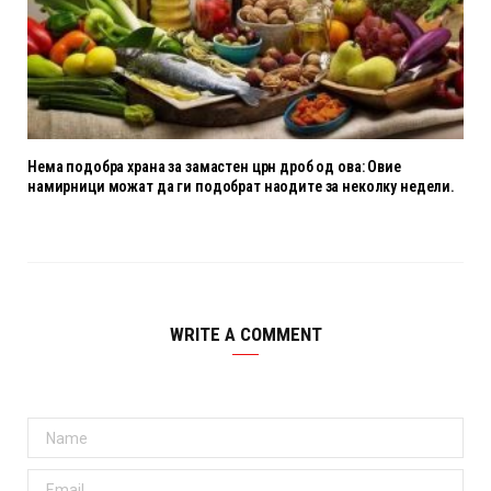
Нема подобра храна за замастен црн дроб од ова: Овие
намирници можат да ги подобрат наодите за неколку недели.
WRITE A COMMENT