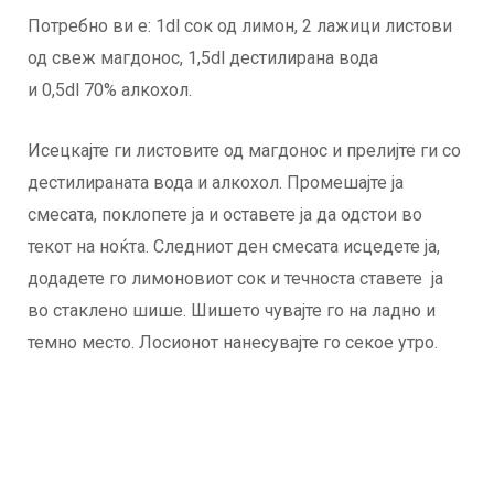
Потребно ви е: 1dl сок од лимон, 2 лажици листови
од свеж магдонос, 1,5dl дестилирана вода
и 0,5dl 70% алкохол.
Исецкајте ги листовите од магдонос и прелијте ги со
дестилираната вода и алкохол. Промешајте ја
смесата, поклопете ја и оставете ја да одстои во
текот на ноќта. Следниот ден смесата исцедете ја,
додадете го лимоновиот сок и течноста ставете ја
во стаклено шише. Шишето чувајте го на ладно и
темно место. Лосионот нанесувајте го секое утро.