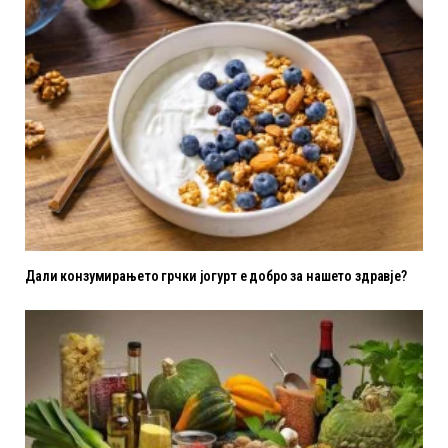
Дали конзумирањето грчки јогурт е добро за нашето здравје?