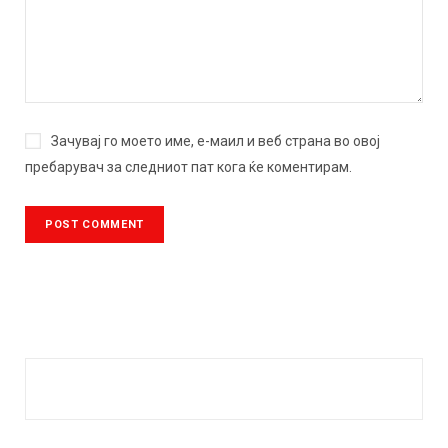
Зачувај го моето име, е-маил и веб страна во овој
пребарувач за следниот пат кога ќе коментирам.