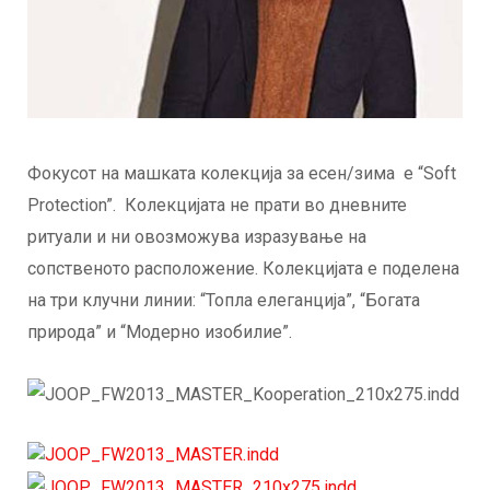
Фокусот на машката колекција за есен/зима е “Soft
Protection”. Колeкцијата не прати во дневните
ритуали и ни овозможува изразување на
сопственото расположение. Колекцијата е поделена
на три клучни линии: “Топла елеганција”, “Богата
природа” и “Модерно изобилие”.