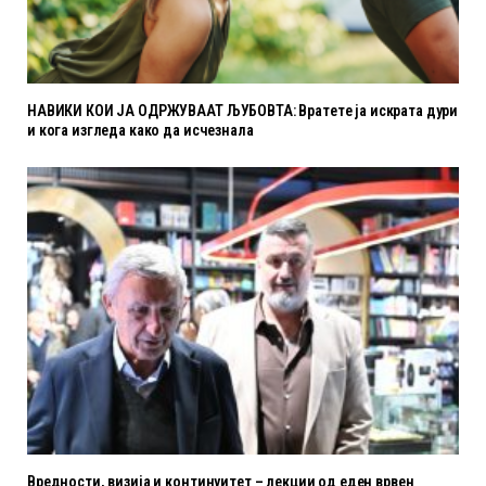
НАВИКИ КОИ ЈА ОДРЖУВААТ ЉУБОВТА: Вратете ја искрата дури
и кога изгледа како да исчезнала
Вредности, визија и континуитет – лекции од еден врвен