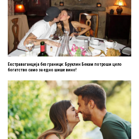
Екстраваганција без граници: Бруклин Бекам потроши цело
богатство само за едно шише вино!