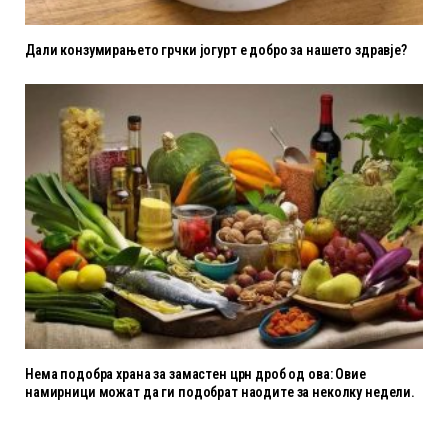
Дали конзумирањето грчки јогурт е добро за нашето здравје?
Нема подобра храна за замастен црн дроб од ова: Овие
намирници можат да ги подобрат наодите за неколку недели.