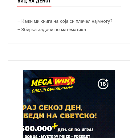
ВИЦ НА ДЕНОТ
– Кажи ми книга на која си плачел најмногу?
– Збирка задачи по математика…