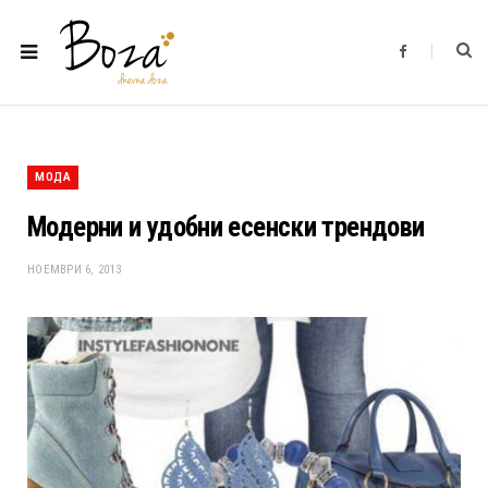
F
a
c
e
b
o
o
k
МОДА
Модерни и удобни есенски трендови
НОЕМВРИ 6, 2013