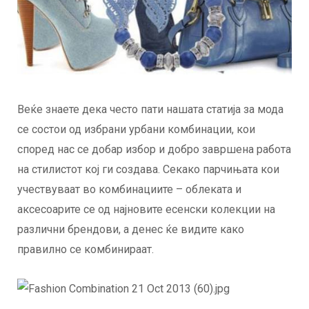
Веќе знаете дека често пати нашата статија за мода
се состои од избрани урбани комбинации, кои
според нас се добар избор и добро завршена работа
на стилистот кој ги создава. Секако парчињата кои
учествуваат во комбинациите – облеката и
аксесоарите се од најновите есенски колекции на
различни брендови, а денес ќе видите како
правилно се комбинираат.