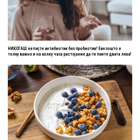
НИКОГАШ не пијте антибиотик без пробиотик! Еве зошто е
толку важно и на колку часа растојание да ги пиете двата лека!