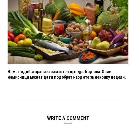
Нема подобра храна за замастен црн дроб од ова: Овие
намирници можат да ги подобрат наодите за неколку недели.
WRITE A COMMENT