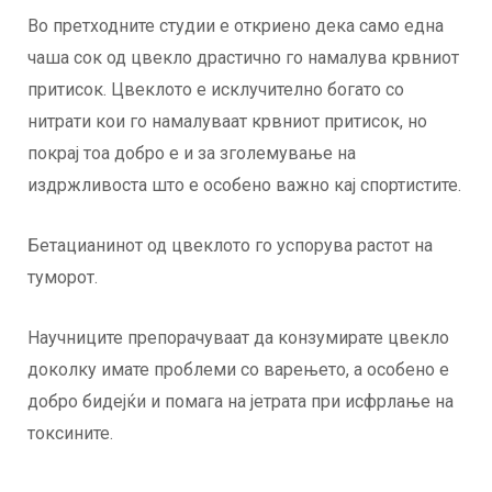
Во претходните студии е откриено дека само една
чаша сок од цвекло драстично го намалува крвниот
притисок. Цвеклото е исклучително богато со
нитрати кои го намалуваат крвниот притисок, но
покрај тоа добро е и за зголемување на
издржливоста што е особено важно кај спортистите.
Бетацианинот од цвеклото го успорува растот на
туморот.
Научниците препорачуваат да конзумирате цвекло
доколку имате проблеми со варењето, а особено е
добро бидејќи и помага на јетрата при исфрлање на
токсините.