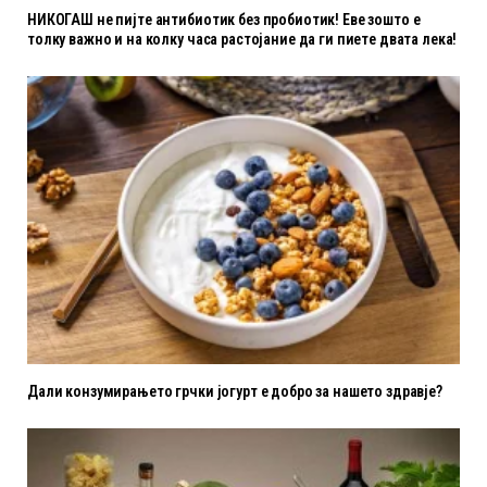
НИКОГАШ не пијте антибиотик без пробиотик! Еве зошто е
толку важно и на колку часа растојание да ги пиете двата лека!
Дали конзумирањето грчки јогурт е добро за нашето здравје?