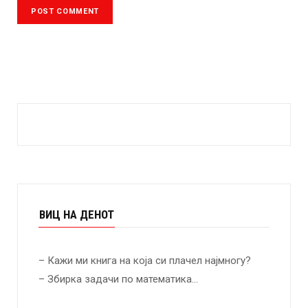
ВИЦ НА ДЕНОТ
– Кажи ми книга на која си плачел најмногу?
– Збирка задачи по математика…