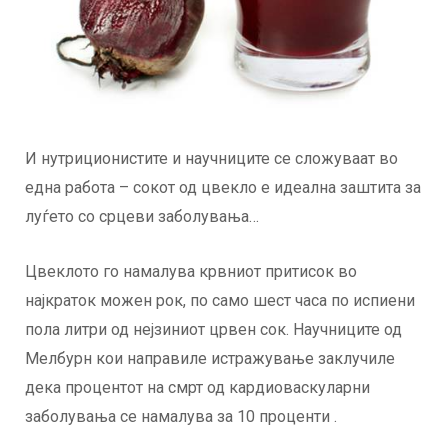
И нутриционистите и научниците се сложуваат во
една работа – сокот од цвекло е идеална заштита за
луѓето со срцеви заболувања…
Цвеклото го намалува крвниот притисок во
најкраток можен рок, по само шест часа по испиени
пола литри од нејзиниот црвен сок. Научниците од
Мелбурн кои направиле истражување заклучиле
дека процентот на смрт од кардиоваскуларни
заболувања се намалува за 10 проценти .