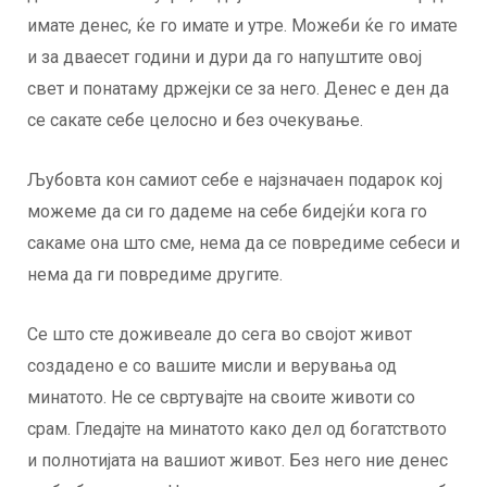
имате денес, ќе го имате и утре. Можеби ќе го имате
и за дваесет години и дури да го напуштите овој
свет и понатаму држејки се за него. Денес е ден да
се сакате себе целосно и без очекување.
Љубовта кон самиот себе е најзначаен подарок кој
можеме да си го дадеме на себе бидејќи кога го
сакаме она што сме, нема да се повредиме себеси и
нема да ги повредиме другите.
Се што сте доживеале до сега во својот живот
создадено е со вашите мисли и верувања од
минатото. Не се свртувајте на своите животи со
срам. Гледајте на минатото како дел од богатството
и полнотијата на вашиот живот. Без него ние денес