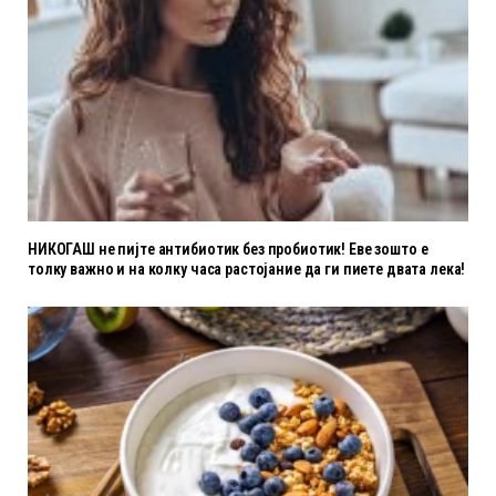
НИКОГАШ не пијте антибиотик без пробиотик! Еве зошто е
толку важно и на колку часа растојание да ги пиете двата лека!