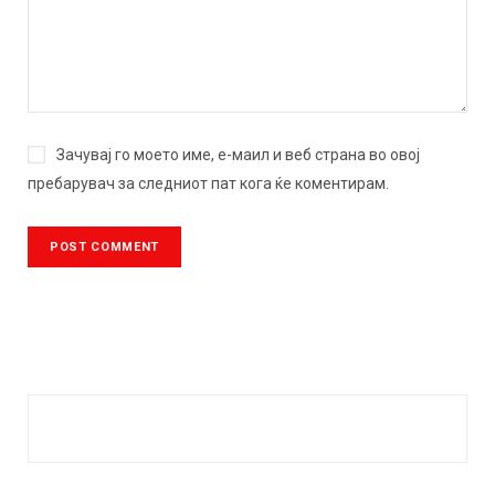
Зачувај го моето име, е-маил и веб страна во овој
пребарувач за следниот пат кога ќе коментирам.