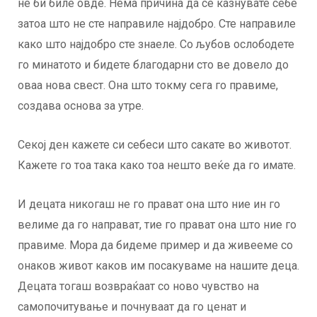
не би биле овде. Нема причина да се казнувате себе
затоа што не сте направиле најдобро. Сте направиле
како што најдобро сте знаеле. Со љубов ослободете
го минатото и бидете благодарни сто ве довело до
оваа нова свест. Она што токму сега го правиме,
создава основа за утре.
Секој ден кажете си себеси што сакате во животот.
Кажете го тоа така како тоа нешто веќе да го имате.
И децата никогаш не го прават она што ние ин го
велиме да го направат, тие го прават она што ние го
правиме. Мора да бидеме пример и да живееме со
онаков живот каков им посакуваме на нашите деца.
Децата тогаш возвраќаат со ново чувство на
самопочитување и почнуваат да го ценат и