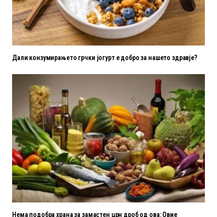
Дали конзумирањето грчки јогурт е добро за нашето здравје?
Нема подобра храна за замастен црн дроб од ова: Овие