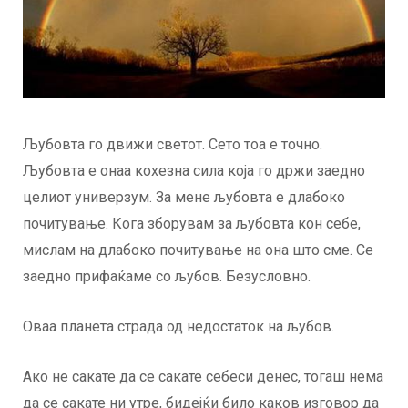
Љубовта го движи светот. Сето тоа е точно.
Љубовта е онаа кохезна сила која го држи заедно
целиот универзум. За мене љубовта е длабоко
почитување. Кога зборувам за љубовта кон себе,
мислам на длабоко почитување на она што сме. Се
заедно прифаќаме со љубов. Безусловно.
Оваа планета страда од недостаток на љубов.
Ако не сакате да се сакате себеси денес, тогаш нема
да се сакате ни утре, бидејќи било каков изговор да