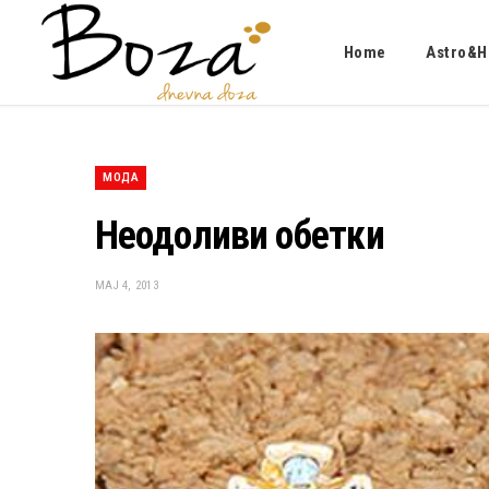
Home
Astro&H
МОДА
Неодоливи обетки
МАЈ 4, 2013