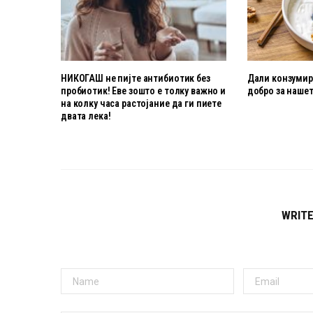
НИКОГАШ не пијте антибиотик без
Дали конзумира
пробиотик! Еве зошто е толку важно и
добро за нашет
на колку часа растојание да ги пиете
двата лека!
WRIT