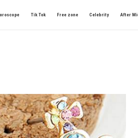
oroscope
Tik Tok
Free zone
Celebrity
After Mi