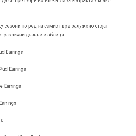
 да се претвори во впечатлива и атрактивна ако
у сезони по ред на самиот врв залужено стојат
со различни дезени и облици.