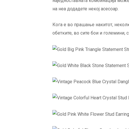
наједноставната комбинација може
на неа додадете некој асесоар.
Кога е во прашање накитот, неколк
обетките, во сите бои и големини, 