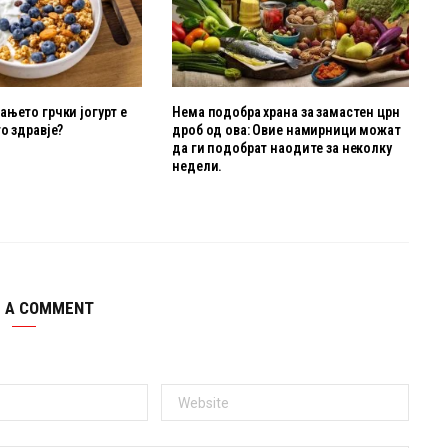
њето грчки јогурт е
Нема подобра храна за замастен црн
о здравје?
дроб од ова: Овие намирници можат
да ги подобрат наодите за неколку
недели.
E A COMMENT