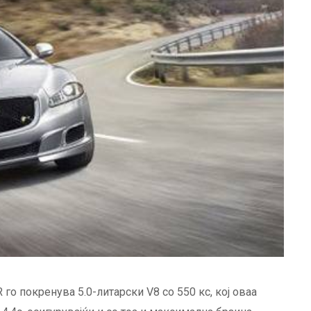
го покренува 5.0-литарски V8 со 550 кс, кој оваа