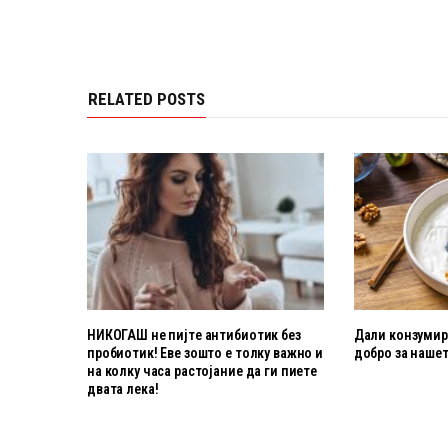
RELATED POSTS
НИКОГАШ не пијте антибиотик без
Дали конзумира
пробиотик! Еве зошто е толку важно и
добро за нашет
на колку часа растојание да ги пиете
двата лека!