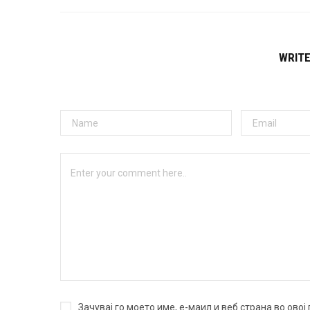
WRIT
Зачувај го моето име, е-маил и веб страна во ово