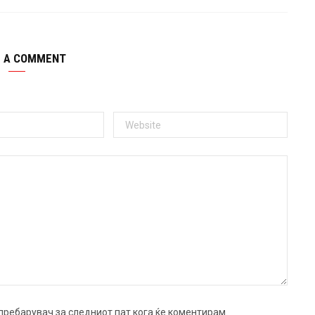
E A COMMENT
ј пребарувач за следниот пат кога ќе коментирам.