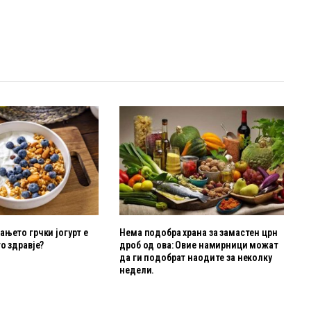
њето грчки јогурт е
Нема подобра храна за замастен црн
о здравје?
дроб од ова: Овие намирници можат
да ги подобрат наодите за неколку
недели.