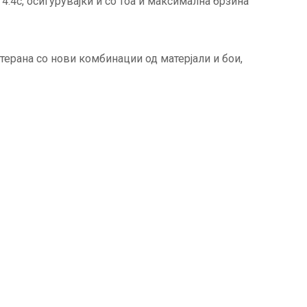
 4.4с, осигурувајќи и со тоа и максимална брзина
ерана со нови комбинации од матерјали и бои,