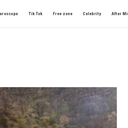
oroscope
Tik Tok
Free zone
Celebrity
After Mi