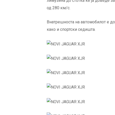
лимузина до стотка ќе ја доведе за
од 280 км/с.
Внатрешноста на автомобилот е дот
како и спортски седишта.