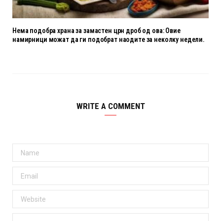
Нема подобра храна за замастен црн дроб од ова: Овие
намирници можат да ги подобрат наодите за неколку недели.
WRITE A COMMENT