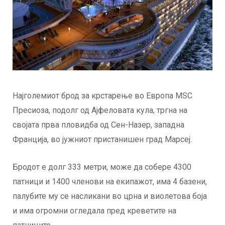
Најголемиот брод за крстарење во Европа МSC
Пресиоза, подолг од Ајфеловата кула, тргна на
својата прва пловидба од Сен-Назер, западна
Франција, во јужниот пристанишен град Марсеј.
Бродот е долг 333 метри, може да собере 4300
патници и 1400 членови на екипажот, има 4 базени,
палубите му се насликани во црна и виолетова боја
и има огромни огледала пред креветите на