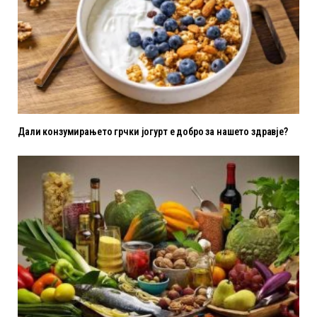
Дали конзумирањето грчки јогурт е добро за нашето здравје?