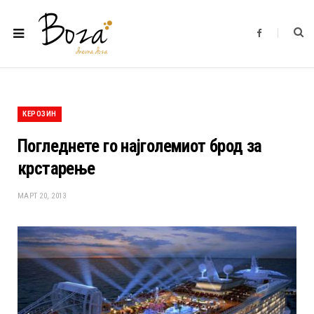
F
a
c
e
b
o
o
k
КЕРОЗИН
Погледнете го најголемиот брод за
крстарење
МАРТ 20, 2013