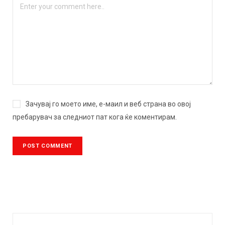
Зачувај го моето име, е-маил и веб страна во овој
пребарувач за следниот пат кога ќе коментирам.