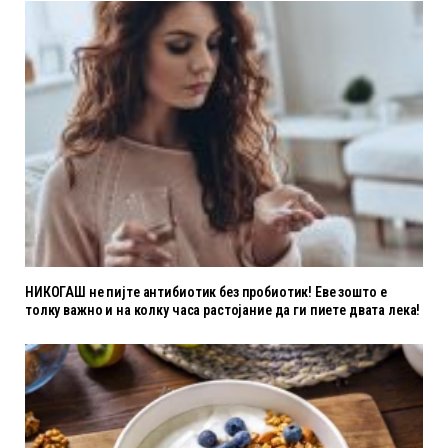
НИКОГАШ не пијте антибиотик без пробиотик! Еве зошто е
толку важно и на колку часа растојание да ги пиете двата лека!