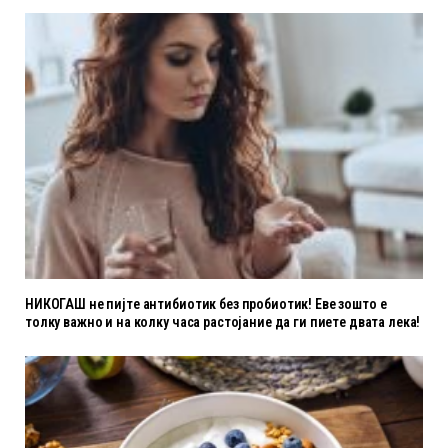
НИКОГАШ не пијте антибиотик без пробиотик! Еве зошто е
толку важно и на колку часа растојание да ги пиете двата лека!