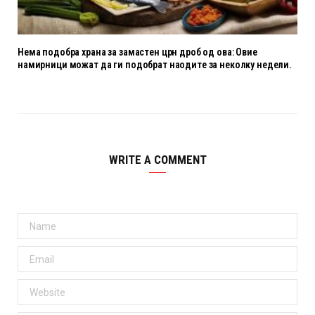
Нема подобра храна за замастен црн дроб од ова: Овие
намирници можат да ги подобрат наодите за неколку недели.
WRITE A COMMENT