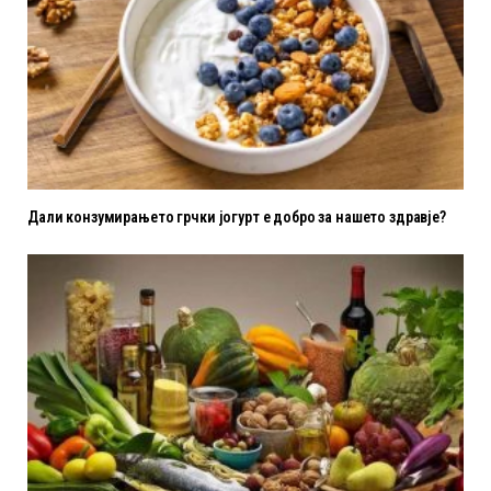
Дали конзумирањето грчки јогурт е добро за нашето здравје?