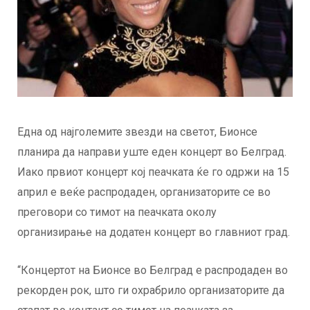
Една од најголемите звезди на светот, Бионсе
планира да направи уште еден концерт во Белград.
Иако првиот концерт кој пеачката ќе го одржи на 15
април е веќе распродаден, организаторите се во
преговори со тимот на пеачката околу
организирање на додатен концерт во главниот град.
“Концертот на Бионсе во Белград е распродаден во
рекорден рок, што ги охрабрило организаторите да