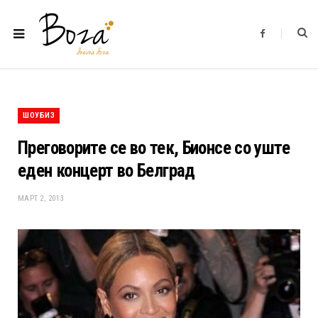
F
a
c
e
b
o
o
k
ШОУБИЗ
Преговорите се во тек, Бионсе со уште
еден концерт во Белград
МАРТ 2, 2013