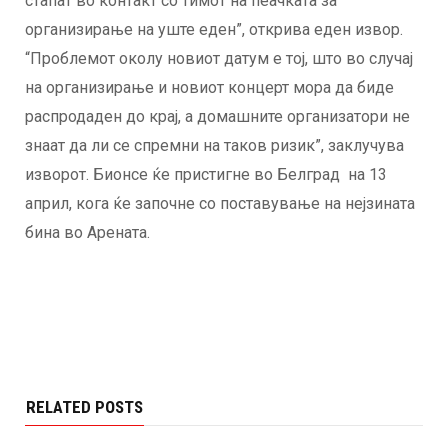
стапат во контакт со тимот на пеачката за
организирање на уште еден”, открива еден извор.
“Проблемот околу новиот датум е тој, што во случај
на организирање и новиот концерт мора да биде
распродаден до крај, а домашните организатори не
знаат да ли се спремни на таков ризик”, заклучува
изворот. Бионсе ќе пристигне во Белград на 13
април, кога ќе започне со поставување на нејзината
бина во Арената.
RELATED POSTS