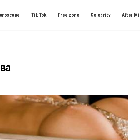
oroscope
Tik Tok
Free zone
Celebrity
After Mi
ава