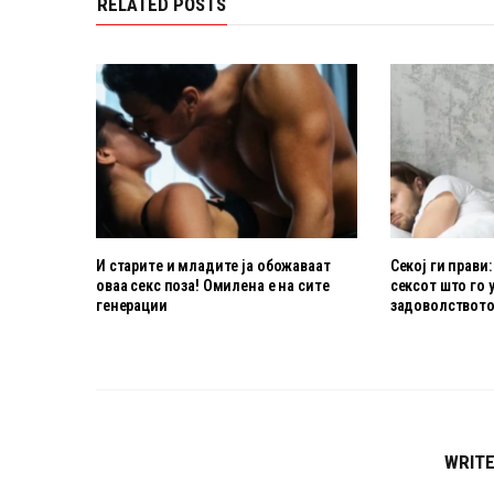
RELATED POSTS
И старите и младите ја обожаваат
Секој ги прави:
оваа секс поза! Омилена е на сите
сексот што го 
генерации
задоволствот
WRIT