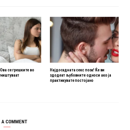
 Ова се грешките во
Најдосадната секс поза! Ќе ви
уништуваат
здодеат љубовните oдноси ако ја
о
практикувате постојано
E A COMMENT