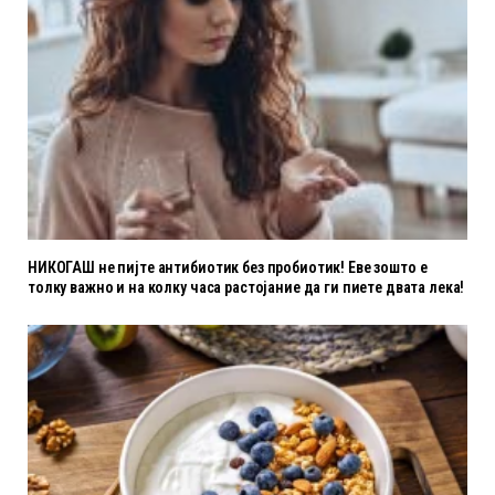
НИКОГАШ не пијте антибиотик без пробиотик! Еве зошто е
толку важно и на колку часа растојание да ги пиете двата лека!