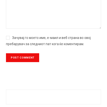
Зачувај го моето име, е-маил и веб страна во овој
пребарувач за следниот пат кога ќе коментирам.