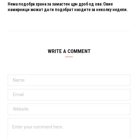
Нема подобра храна за замастен црн дроб од ова: Овие
намирници можат да ги подобрат наодите за неколку недели.
WRITE A COMMENT