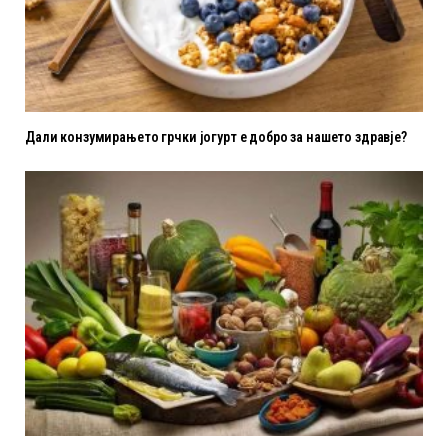
Дали конзумирањето грчки јогурт е добро за нашето здравје?