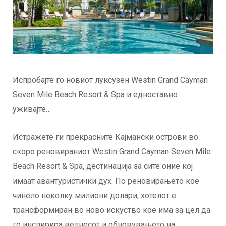
Испробајте го новиот луксузен Westin Grand Cayman
Seven Mile Beach Resort & Spa и едноставно
уживајте…
Истражете ги прекрасните Кајмански острови во
скоро реновираниот Westin Grand Cayman Seven Mile
Beach Resort & Spa, дестинација за сите оние кој
имаат авантуристички дух. По реновирањето кое
чинело неколку милиони долари, хотелот е
трансформиран во ново искуство кое има за цел да
го инспирира велнесот и обновувањето на