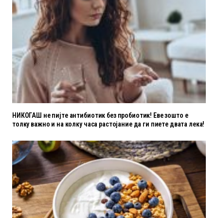
НИКОГАШ не пијте антибиотик без пробиотик! Еве зошто е
толку важно и на колку часа растојание да ги пиете двата лека!