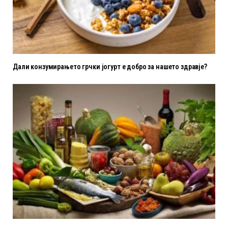
Дали конзумирањето грчки јогурт е добро за нашето здравје?