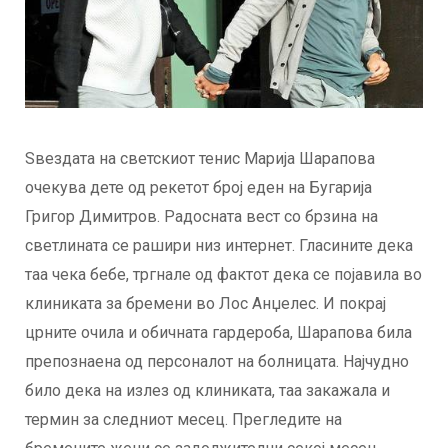
Ѕвездата на светскиот тенис Марија Шарапова
очекува дете од рекетот број еден на Бугарија
Григор Димитров. Радосната вест со брзина на
светлината се рашири низ интернет. Гласините дека
таа чека бебе, тргнале од фактот дека се појавила во
клиниката за бремени во Лос Анџелес. И покрај
црните очила и обичната гардероба, Шарапова била
препознаена од персоналот на болницата. Најчудно
било дека на излез од клиниката, таа закажала и
термин за следниот месец. Прегледите на