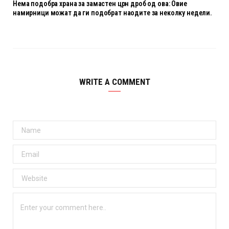
Нема подобра храна за замастен црн дроб од ова: Овие
намирници можат да ги подобрат наодите за неколку недели.
WRITE A COMMENT