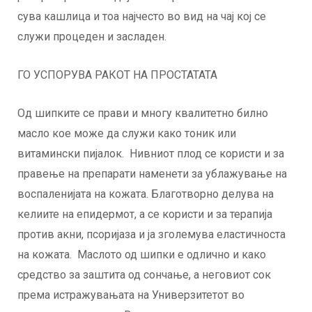
сува кашлица и тоа најчесто во вид на чај кој се
служи процеден и засладен.
ГО УСПОРУВА РАКОТ НА ПРОСТАТАТА
Од шипките се прави и многу квалитетно билно
масло кое може да служи како тоник или
витамински пијалок. Нивниот плод се користи и за
правење на препарати наменети за ублажување на
воспаленијата на кожата. Благотворно делува на
келиите на епидермот, а се користи и за терапија
против акни, псоријаза и ја зголемува еластичноста
на кожата. Маслото од шипки е одлично и како
средство за заштита од сончање, а неговиот сок
према истражувањата на Универзитетот во