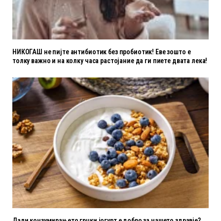
НИКОГАШ не пијте антибиотик без пробиотик! Еве зошто е
толку важно и на колку часа растојание да ги пиете двата лека!
Дали конзумирањето грчки јогурт е добро за нашето здравје?