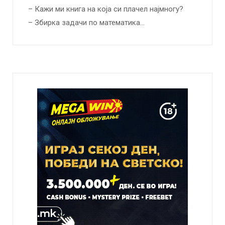
– Кажи ми книга на која си плачел најмногу?
– Збирка задачи по математика…