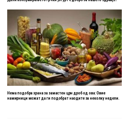
Нема подобра храна за замастен црн дроб од ова: Овие
намирници можат да ги подобрат наодите за неколку недели.