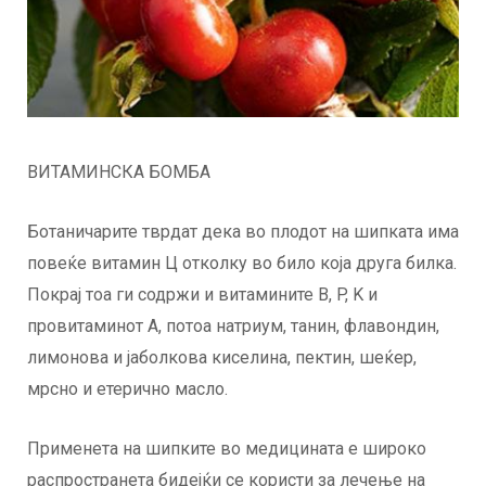
ВИТАМИНСКА БОМБА
Ботаничарите тврдат дека во плодот на шипката има
повеќе витамин Ц отколку во било која друга билка.
Покрај тоа ги содржи и витамините B, P, K и
провитаминот А, потоа натриум, танин, флавондин,
лимонова и јаболкова киселина, пектин, шеќер,
мрсно и етерично масло.
Применета на шипките во медицината е широко
распространета бидејќи се користи за лечење на