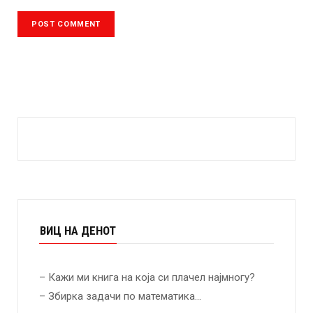
ВИЦ НА ДЕНОТ
– Кажи ми книга на која си плачел најмногу?
– Збирка задачи по математика…