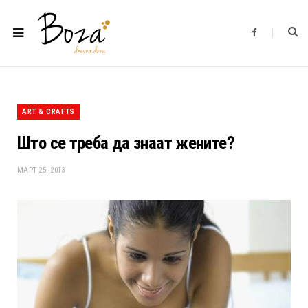
F
a
c
e
b
o
o
k
ART & CRAFTS
Што се треба да знаат жените?
МАРТ 25, 2013