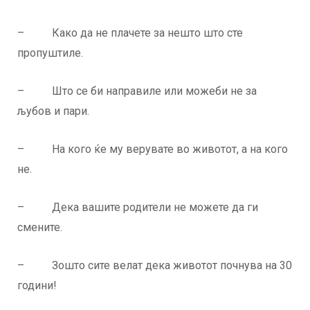
– Како да не плачете за нешто што сте
пропуштиле.
– Што се би направиле или можеби не за
љубов и пари.
– На кого ќе му верувате во животот, а на кого
не.
– Дека вашите родители не можете да ги
смените.
– Зошто сите велат дека животот почнува на 30
години!