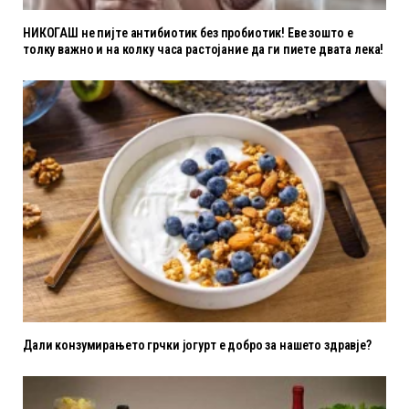
НИКОГАШ не пијте антибиотик без пробиотик! Еве зошто е
толку важно и на колку часа растојание да ги пиете двата лека!
Дали конзумирањето грчки јогурт е добро за нашето здравје?