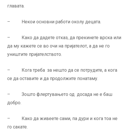
главата.
– Некои основни работи околу децата.
– Како да дадете отказ, да прекинете врска или
да му кажете се во очи на пријателот, а да не го
уништите пријателството.
– Кога треба за нешто да се потрудите, а кога
се да оставите и да продолжите понатаму.
– Зошто флертувањето од досада не е баш
добро.
– Како да живеете сами, па дури и кога тоа не
го сакате.