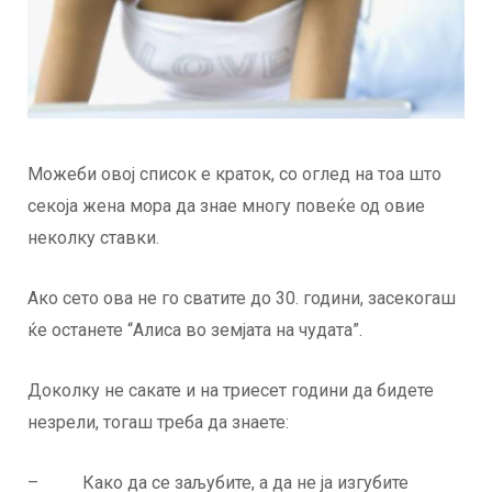
Можеби овој список е краток, со оглед на тоа што
секоја жена мора да знае многу повеќе од овие
неколку ставки.
Ако сето ова не го сватите до 30. години, засекогаш
ќе останете “Aлиса во земјата на чудата”.
Доколку не сакате и на триесет години да бидете
незрели, тогаш треба да знаете:
– Како да се заљубите, а да не ја изгубите