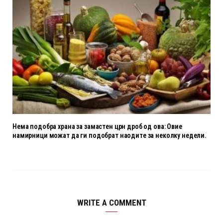
Нема подобра храна за замастен црн дроб од ова: Овие
намирници можат да ги подобрат наодите за неколку недели.
WRITE A COMMENT