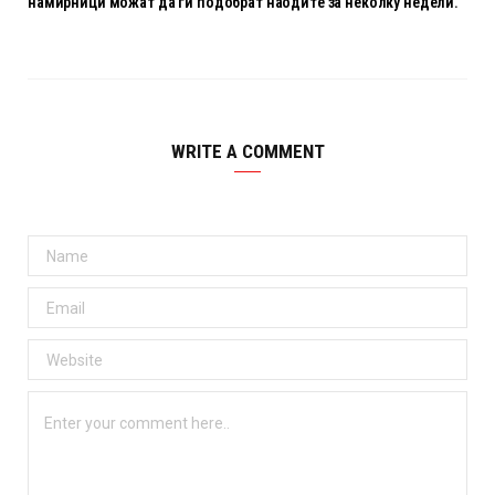
намирници можат да ги подобрат наодите за неколку недели.
WRITE A COMMENT