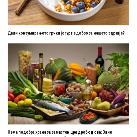
Дали конзумирањето грчки јогурт е добро за нашето здравје?
Нема подобра храна за замастен црн дроб од ова: Овие