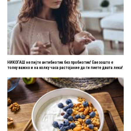
НИКОГАШ не пијте антибиотик без пробиотик! Еве зошто е
толку важно и на колку часа растојание да ги пиете двата лека!