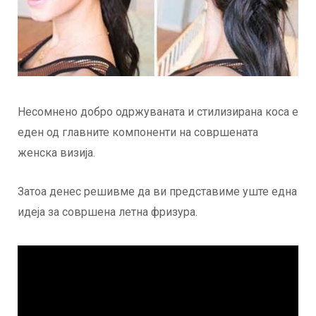
Несомнено добро одржуваната и стилизирана коса е
еден од главните компоненти на совршената
женска визија.
Затоа денес решивме да ви представиме уште една
идеја за совршена летна фризура.