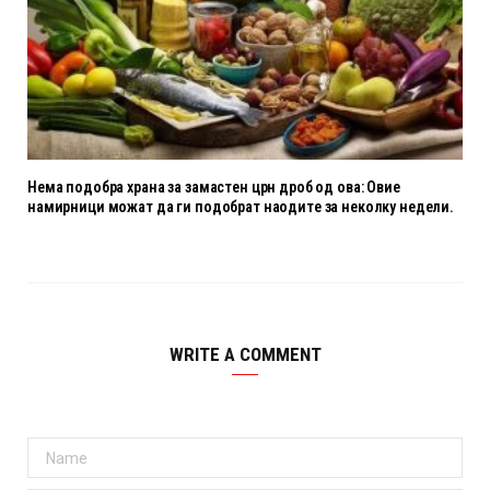
Нема подобра храна за замастен црн дроб од ова: Овие
намирници можат да ги подобрат наодите за неколку недели.
WRITE A COMMENT