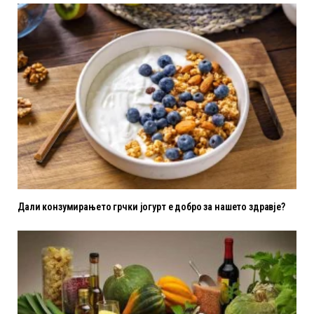
Дали конзумирањето грчки јогурт е добро за нашето здравје?