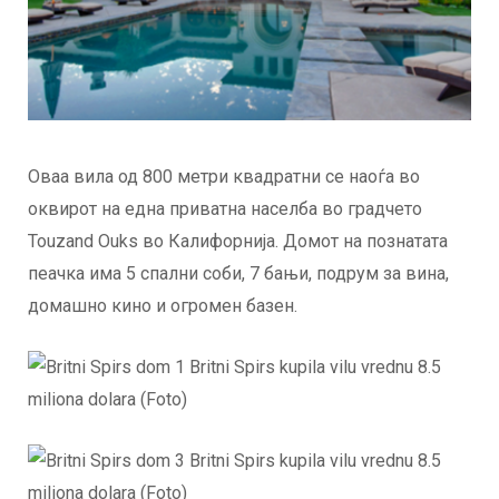
Оваа вила од 800 метри квадратни се наоѓа во
оквирот на една приватна населба во градчето
Touzand Ouks во Калифорнија. Домот на познатата
пеачка има 5 спални соби, 7 бањи, подрум за вина,
домашно кино и огромен базен.