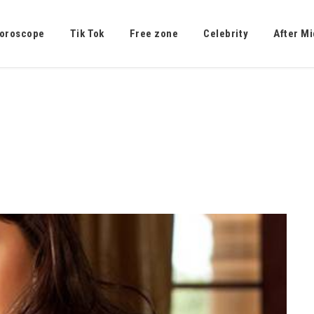
oroscope
Tik Tok
Free zone
Celebrity
After Mi