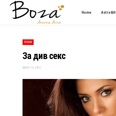
Home
Astro&H
ПОЗИ
За див секс
МАРТ 13, 2013