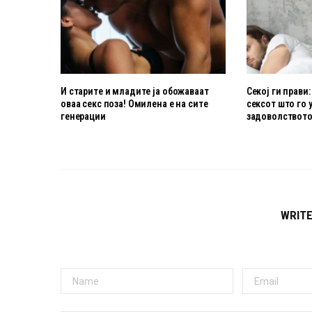
И старите и младите ја обожаваат
Секој ги прави:
оваа секс поза! Омилена е на сите
сексот што го 
генерации
задоволствот
WRIT