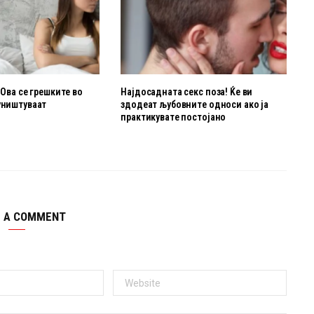
 Ова се грешките во
Најдосадната секс поза! Ќе ви
уништуваат
здодеат љубовните oдноси ако ја
о
практикувате постојано
E A COMMENT