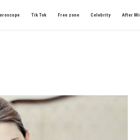
oroscope
Tik Tok
Free zone
Celebrity
After Mi