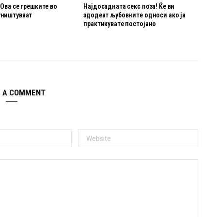
 Ова се грешките во
Најдосадната секс поза! Ќе ви
уништуваат
здодеат љубовните oдноси ако ја
о
практикувате постојано
E A COMMENT