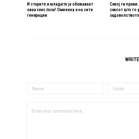
И старите и младите ја обожаваат
Секој ги прави:
оваа секс поза! Омилена е на сите
сексот што го 
генерации
задоволствот
WRIT