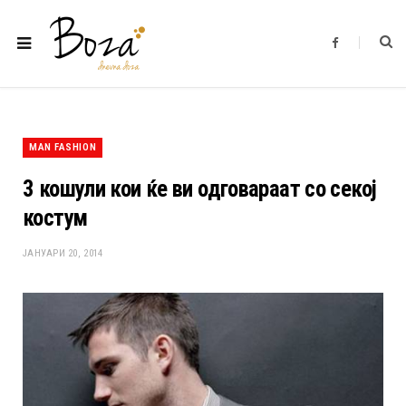
F
a
c
e
b
o
o
k
MAN FASHION
3 кошули кои ќе ви одговараат со секој
костум
ЈАНУАРИ 20, 2014