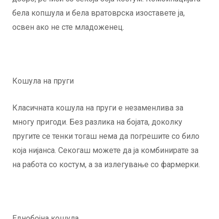
бела копшула и бела вратоврска изоставете ја,
освен ако не сте младоженец.
Кошула на пруги
Класичната кошула на пруги е незаменлива за
многу пригоди. Без разлика на бојата, доколку
пругите се тенки тогаш нема да погрешите со било
која нијанса. Секогаш можете да ја комбинирате за
на работа со костум, а за излегување со фармерки.
Еднобојна кошула