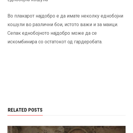
Во плакарот најдобро е да имате неколку еднобојни
кошули во различни бои, истото важи и за маици.
Сепак еднобојното најдобро може да се
искомбинира со остатокот од гардеробата.
RELATED POSTS