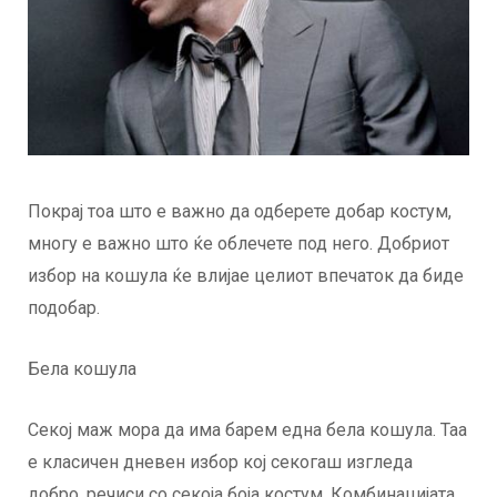
Покрај тоа што е важно да одберете добар костум,
многу е важно што ќе облечете под него. Добриот
избор на кошула ќе влијае целиот впечаток да биде
подобар.
Бела кошула
Секој маж мора да има барем една бела кошула. Таа
е класичен дневен избор кој секогаш изгледа
добро, речиси со секоја боја костум. Комбинацијата