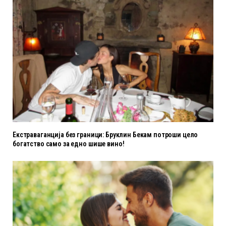
Екстраваганција без граници: Бруклин Бекам потроши цело
богатство само за едно шише вино!