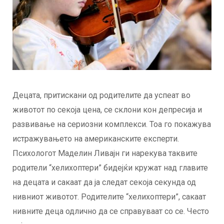
Децата, притискани од родителите да успеат во
животот по секоја цена, се склони кон депресија и
развивање на сериозни комплекси. Тоа го покажува
истражувањето на американските експерти.
Психологот Маделин Ливајн ги нарекува таквите
родители “хелихоптери” бидејќи кружат над главите
на децата и сакаат да ја следат секоја секунда од
нивниот животот. Родителите “хелихоптери”, сакаат
нивните деца одлично да се справуваат со се. Често