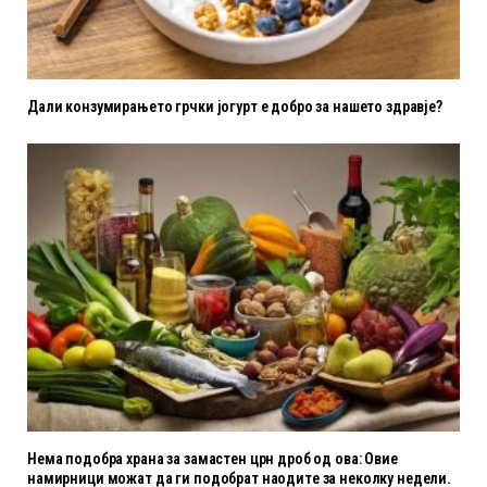
Дали конзумирањето грчки јогурт е добро за нашето здравје?
Нема подобра храна за замастен црн дроб од ова: Овие
намирници можат да ги подобрат наодите за неколку недели.