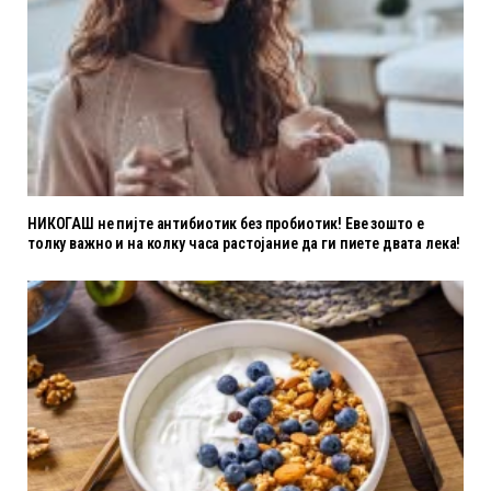
НИКОГАШ не пијте антибиотик без пробиотик! Еве зошто е
толку важно и на колку часа растојание да ги пиете двата лека!