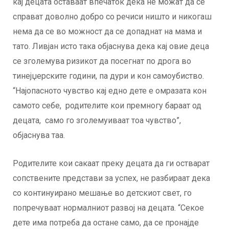
кај децата оставаат впечаток дека не можат да се
справат доволно добро со речиси ништо и никогаш
нема да се во можност да се допаднат на мама и
тато. Ливјан исто така објаснува дека кај овие деца
се зголемува ризикот да посегнат по дрога во
тинејџерските години, па дури и кон самоубиство.
“Најопасното чувство кај едно дете е омразата кон
самото себе, родителите кои премногу бараат од
децата, само го зголемуиваат тоа чувство”,
објаснува таа.
Родителите кои сакаат преку децата да ги остварат
сопствените представи за успех, не разбираат дека
со континуирано мешање во детскиот свет, го
попречуваат нормалниот развој на децата. “Секое
дете има потреба да остане само, да се пронајде