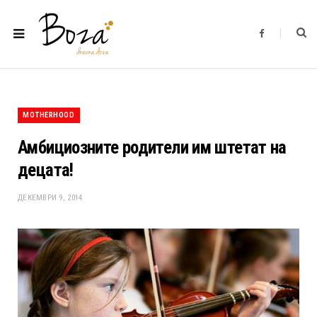
F
a
c
e
b
o
o
k
MOTHERHOOD
Амбициозните родители им штетат на
децата!
ДЕКЕМВРИ 9, 2014