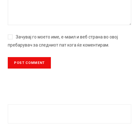
Зачувај го моето име, е-маил и веб страна во овој
пребарувач за следниот пат кога ќе коментирам.