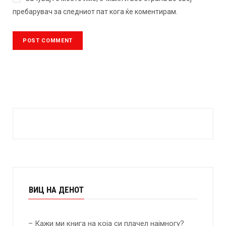
пребарувач за следниот пат кога ќе коментирам.
ВИЦ НА ДЕНОТ
– Кажи ми книга на која си плачел најмногу?