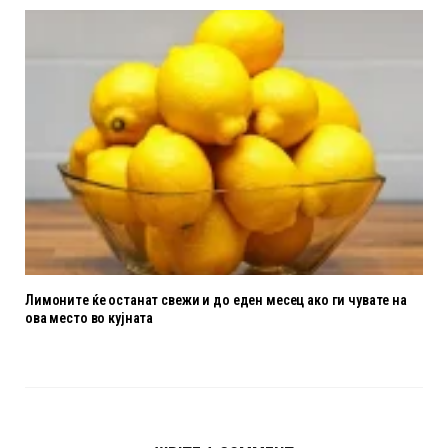
Лимоните ќе останат свежи и до еден месец ако ги чувате на
ова место во кујната