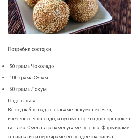
Потребни состојки
50 грама Чоколадо
100 грама Сусам
50 грама Локум
Подготовка:
Во подлабок сад го ставаме локумот исечен,
исеченото чоколадо, и сусамот претходно пропржен
во тава. Смесата ја замесуваме со рака. Формираме
топчиња и ги сервираме во соодветна чинија.