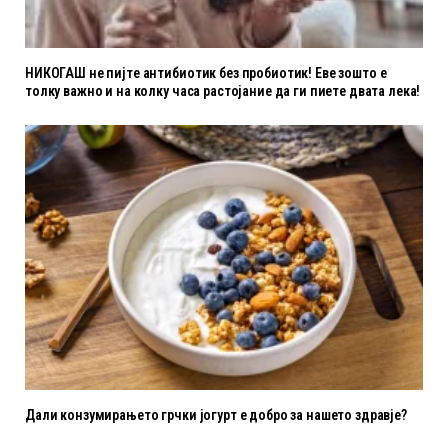
НИКОГАШ не пијте антибиотик без пробиотик! Еве зошто е
толку важно и на колку часа растојание да ги пиете двата лека!
Дали конзумирањето грчки јогурт е добро за нашето здравје?