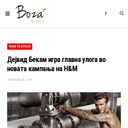
F
a
c
e
b
o
o
k
MAN FASHION
Дејвид Бекам игра главна улога во
новата кампања на H&M
ЈАНУАРИ 24, 2014