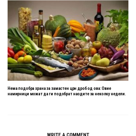
Нема подобра храна за замастен црн дроб од ова: Овие
намирници можат да ги подобрат наодите за неколку недели.
WRITE A COMMENT