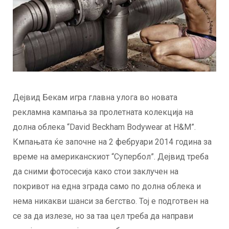
Дејвид Бекам игра главна улога во новата
рекламна кампања за пролетната колекција на
долна облека “David Beckham Bodywear at H&M”.
Кмпањата ќе започне на 2 фебруари 2014 година за
време на американскиот “Супербол”. Дејвид треба
да сними фотосесија како стои заклучен на
покривот на една зграда само по долна облека и
нема никакви шанси за бегство. Тој е подготвен на
се за да излезе, но за таа цел треба да направи