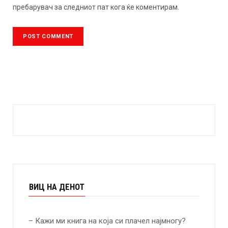
пребарувач за следниот пат кога ќе коментирам.
ВИЦ НА ДЕНОТ
– Кажи ми книга на која си плачел најмногу?