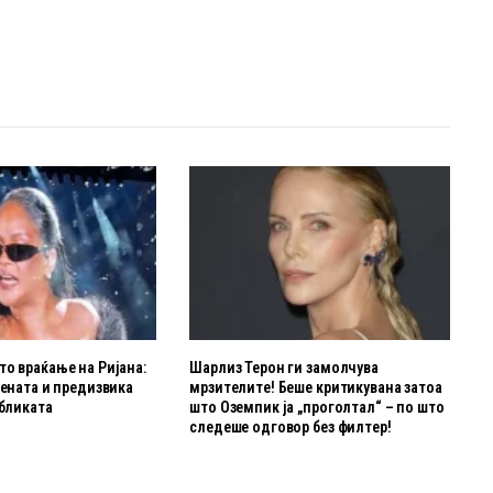
о враќање на Ријана:
Шарлиз Терон ги замолчува
цената и предизвика
мрзителите! Беше критикувана затоа
убликата
што Оземпик ја „проголтал“ – по што
следеше одговор без филтер!