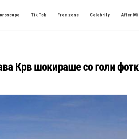
oroscope
Tik Tok
Free zone
Celebrity
After Mi
ава Крв шокирашe со голи фотк