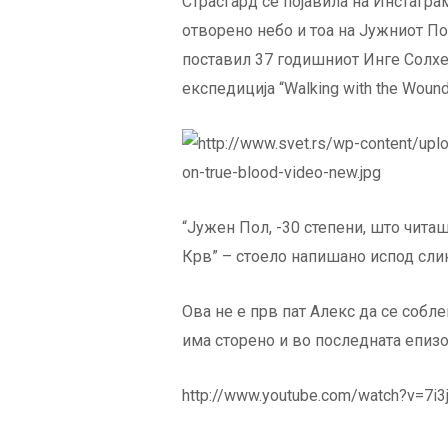
Страсгард се појавила на Инстагра
отворено небо и тоа на Јужниот По
поставил 37 годишниот Инге Солхе
експедиција “Walking with the Wound
“Јужен Пол, -30 степени, што чита
Крв” – стоело напишано испод слик
Ова не е прв пат Алекс да се соблек
има сторено и во последната епизо
http://www.youtube.com/watch?v=7i3