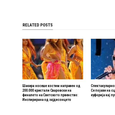
RELATED POSTS
Шакира носеше костим направен од
Спектакуларнот
200.000 кристали Сваровски на
Се појави на с
финалето на Светското првенство:
еуфорија кај п
Инспирирана од зајдисонцето