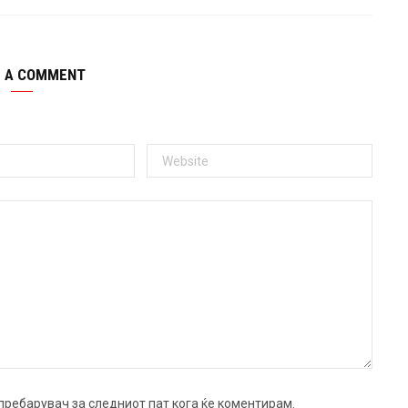
E A COMMENT
ј пребарувач за следниот пат кога ќе коментирам.