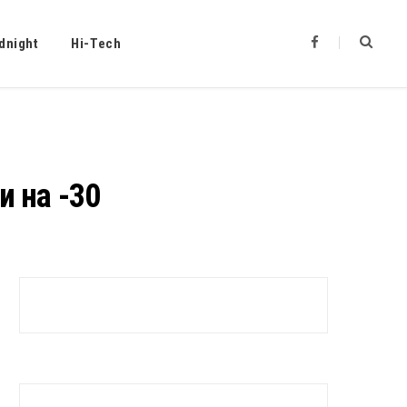
F
dnight
Hi-Tech
a
c
e
b
o
o
k
и на -30