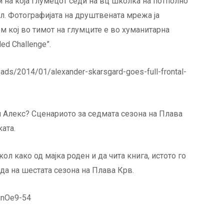
м на која глумецот седи на вц школка на потполно
л. Фотографијата на друштвената мрежа ја
м кој во тимот на глумците е во хуманитарна
ed Challenge”.
ш Алекс? Сценариото за седмата сезона на Плава
ата.
ол како од мајка роден и да чита книга, истото го
да на шестата сезона на Плава Крв.
jnOe9-54