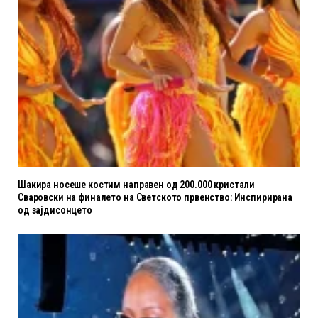
Шакира носеше костим направен од 200.000 кристали
Сваровски на финалето на Светското првенство: Инспирирана
од зајдисонцето