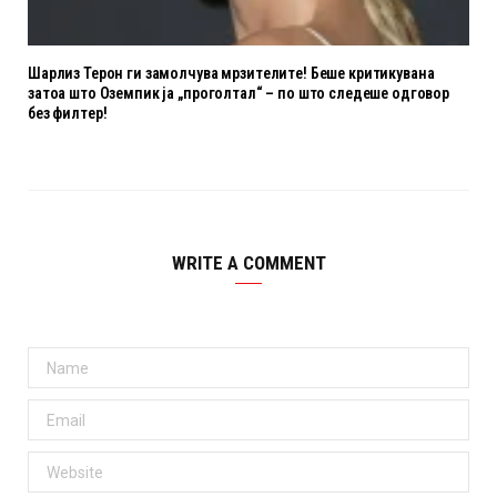
Шарлиз Терон ги замолчува мрзителите! Беше критикувана
затоа што Оземпик ја „проголтал“ – по што следеше одговор
без филтер!
WRITE A COMMENT