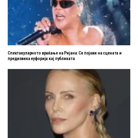
Спектакуларното враќање на Ријана: Се појави на сцената и
предизвика еуфорија кај публиката