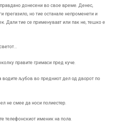
правдано донесени во свое време. Денес,
 прегазило, но тие останале непроменети и
ек. Дали тие се применуваат или пак не, тешко е
 светот…
околку правите гримаси пред куче.
а водите љубов во предниот дел од дворот по
бел не смее да носи полиестер.
те телефонскиот именик на пола.