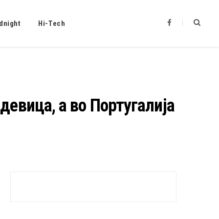
F
dnight
Hi-Tech
a
c
e
b
o
o
k
девица, а во Португалија