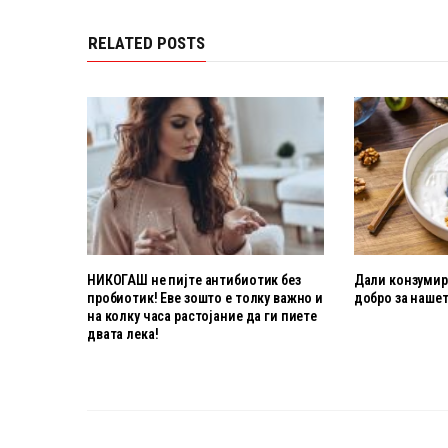
RELATED POSTS
НИКОГАШ не пијте антибиотик без
Дали конзумира
пробиотик! Еве зошто е толку важно и
добро за нашет
на колку часа растојание да ги пиете
двата лека!