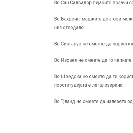
Во Сан Салвадор пијаните возачи с
Во Бахреин, машките доктори можа
низ огледало.
Во Сингапур не смеете да користит
Во Израел не смеете да го чепкате 
Во Шведска не смеете да ги корист
проституцијата е легализирана.
Во Тјланд не смеете да излезете о