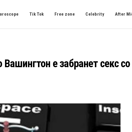
oroscope
Tik Tok
Free zone
Celebrity
After Mi
 Вашингтон е забранет секс со 