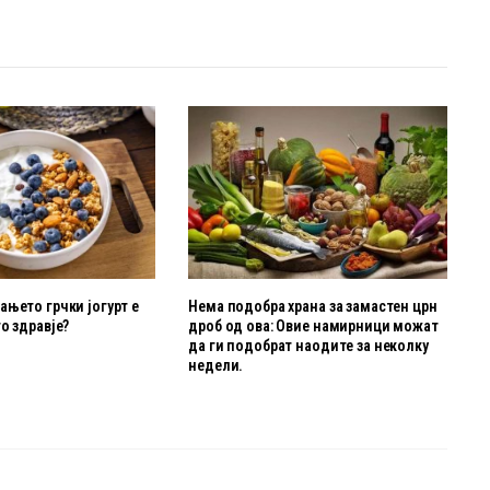
њето грчки јогурт е
Нема подобра храна за замастен црн
о здравје?
дроб од ова: Овие намирници можат
да ги подобрат наодите за неколку
недели.