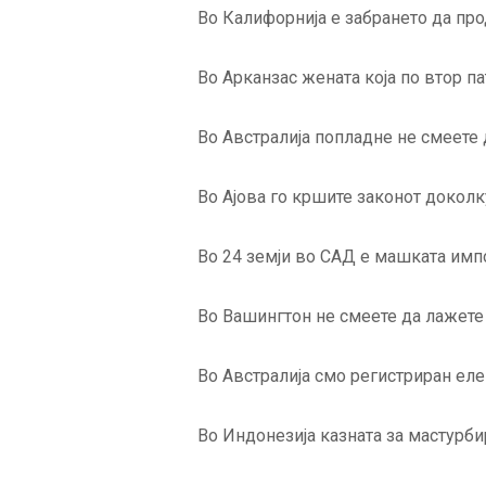
Во Калифорнија е забрането да про
Во Арканзас жената која по втор па
Во Австралија попладне не смеете
Во Ајова го кршите законот доколк
Во 24 земји во САД e машката импо
Во Вашингтон не смеете да лажете 
Во Австралија смо регистриран еле
Во Индонезија казната за мастурби