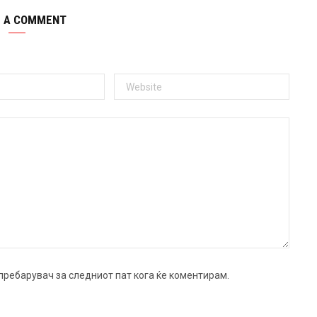
E A COMMENT
ј пребарувач за следниот пат кога ќе коментирам.