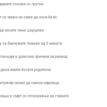
давате сокови со грутки.
т се мажи не смее да носи бело.
 да носите пинк шорцеви.
у се бакнувате повеќе од 5 минути.
тенција е доволна причина за развод.
дека имате богати родители.
ктричар може да смени сијалица.
рање е смрт со отсекување на главата.