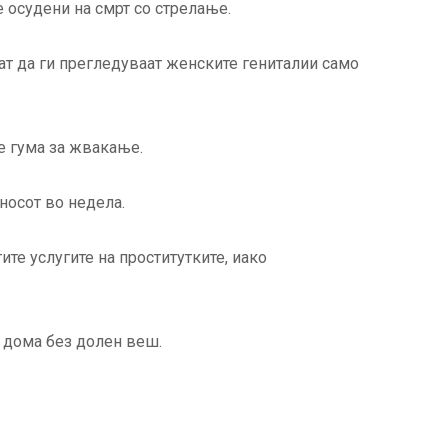
е осудени на смрт со стрелање.
т да ги прегледуваат женските гениталии само
е гума за жвакање.
носот во недела.
ите услугите на проститутките, иако
д дома без долен веш.