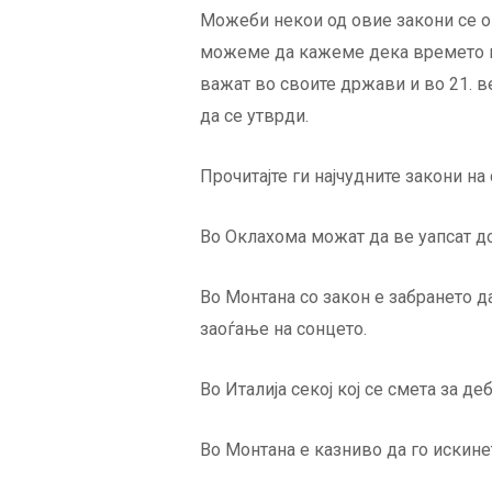
Можеби некои од овие закони се о
можеме да кажеме дека времето ги
важат во своите држави и во 21. в
да се утврди.
Прочитајте ги најчудните закони на
Во Оклахома можат да ве уапсат д
Во Монтана со закон е забрането д
заоѓање на сонцето.
Во Италија секој кој се смета за де
Во Монтана е казниво да го искине