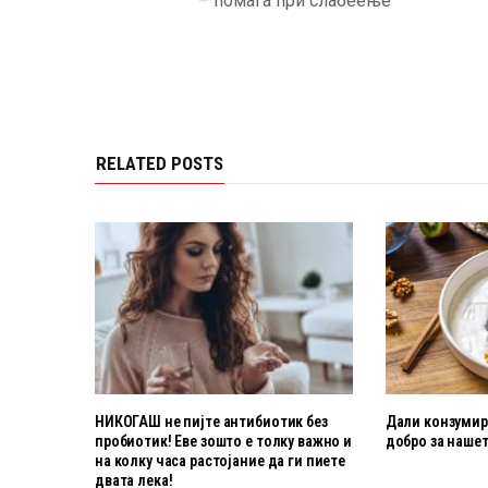
– помага при слабеење
RELATED POSTS
НИКОГАШ не пијте антибиотик без
Дали конзумира
пробиотик! Еве зошто е толку важно и
добро за нашет
на колку часа растојание да ги пиете
двата лека!