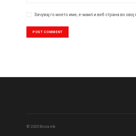
Зачувај го моето име, е-маил и веб страна во ово
© 2020 Boza.mk