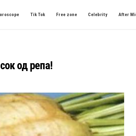
oroscope
Tik Tok
Free zone
Celebrity
After Mi
сок од репа!