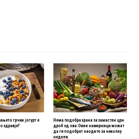
њето грчки јогурт е
Нема подобра храна за замастен црн
о здравје?
дроб од ова: Овие намирници можат
да ги подобрат наодите за неколку
недели.