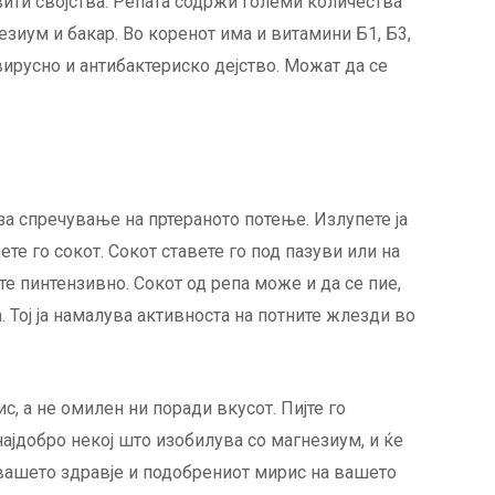
овити својства. Репата содржи големи количества
езиум и бакар. Во коренот има и витамини Б1, Б3,
вирусно и антибактериско дејство. Можат да се
а спречување на пртераното потење. Излупете ја
ете го сокот. Сокот ставете го под пазуви или на
те пинтензивно. Сокот од репа може и да се пие,
. Тој ја намалува активноста на потните жлезди во
с, а не омилен ни поради вкусот. Пијте го
најдобро некој што изобилува со магнезиум, и ќе
 вашето здравје и подобрениот мирис на вашето