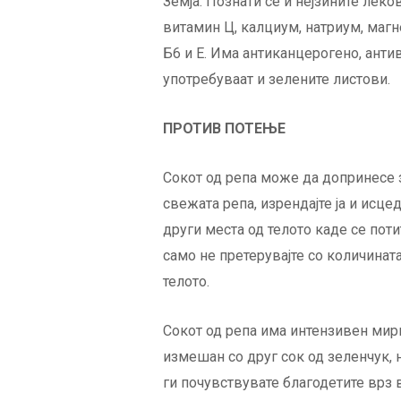
Земја. Познати се и нејзините лек
витамин Ц, калциум, натриум, магн
Б6 и Е. Има антиканцерогено, анти
употребуваат и зелените листови.
ПРОТИВ ПОТЕЊЕ
Сокот од репа може да допринесе з
свежата репа, изрендајте ја и исцед
други места од телото каде се поти
само не претерувајте со количината
телото.
Сокот од репа има интензивен мири
измешан со друг сок од зеленчук, 
ги почувствувате благодетите врз