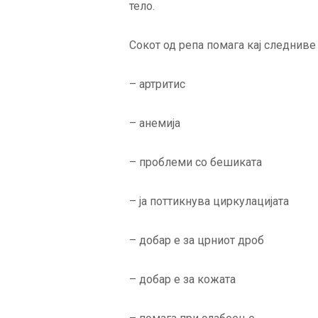
тело.
Сокот од репа помага кај следнив
– артритис
– анемија
– проблеми со бешиката
– ја поттикнува циркулацијата
– добар е за црниот дроб
– добар е за кожата