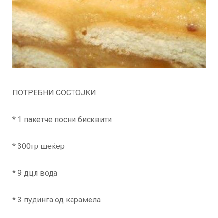
ПОТРЕБНИ СОСТОЈКИ:
* 1 пакетче посни бисквити
* 300гр шеќер
* 9 дцл вода
* 3 пудинга од карамела