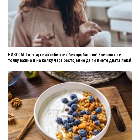
НИКОГАШ не пијте антибиотик без пробиотик! Еве зошто е
толку важно и на колку часа растојание да ги пиете двата лека!