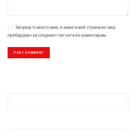
Зачувај го моето име, е-маил и веб страна во овој
пребарувач за следниот пат кога ќе коментирам.