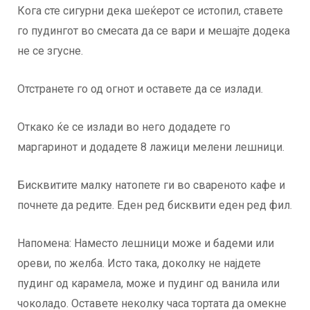
Кога сте сигурни дека шеќерот се истопил, ставете
го пудингот во смесата да се вари и мешајте додека
не се згусне.
Отстранете го од огнот и оставете да се излади.
Откако ќе се излади во него додадете го
маргаринот и додадете 8 лажици мелени лешници.
Бисквитите малку натопете ги во свареното кафе и
почнете да редите. Еден ред бисквити еден ред фил.
Напомена: Наместо лешници може и бадеми или
ореви, по желба. Исто така, доколку не најдете
пудинг од карамела, може и пудинг од ванила или
чоколадо. Оставете неколку часа тортата да омекне