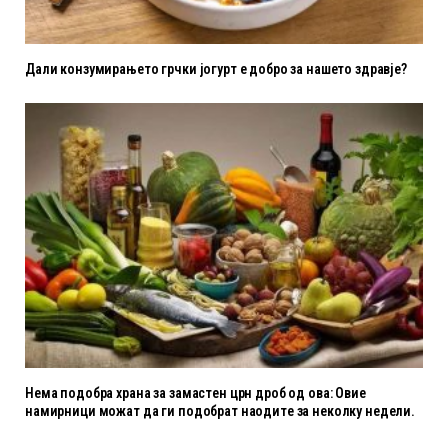
Дали конзумирањето грчки јогурт е добро за нашето здравје?
Нема подобра храна за замастен црн дроб од ова: Овие
намирници можат да ги подобрат наодите за неколку недели.