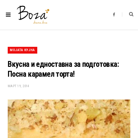
F
a
c
e
b
o
o
k
МОЈАТА КУЈНА
Вкусна и едноставна за подготовка:
Посна карамел торта!
МАРТ 19, 2014