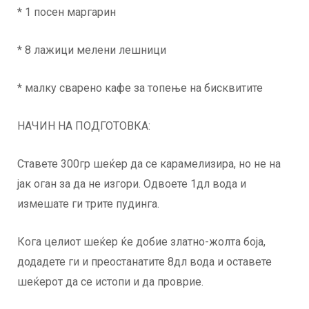
* 1 посен маргарин
* 8 лажици мелени лешници
* малку сварено кафе за топење на бисквитите
НАЧИН НА ПОДГОТОВКА:
Ставете 300гр шеќер да се карамелизира, но не на
јак оган за да не изгори. Одвоете 1дл вода и
измешате ги трите пудинга.
Кога целиот шеќер ќе добие златно-жолта боја,
додадете ги и преостанатите 8дл вода и оставете
шеќерот да се истопи и да проврие.